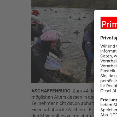
ASCHAFFENBURG.
Zum 44. Mal stürzten
möglichen Altersklassen in den Main. Di
Teilnehmer nicht davon abhalten, sich der
Eisenbahnbrücke Nilkheim. Eine traumha
den Main galt es zu meistern. Entlang de