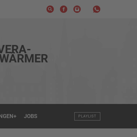
VERA-
HWÄRMER
NGEN
+
JOBS
PLAYLIST