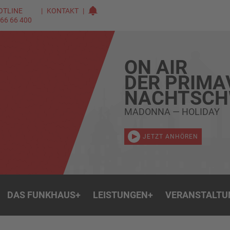
OTLINE
KONTAKT
 66 66 400
ON AIR
DER PRIMA
NACHTSC
MADONNA — HOLIDAY
JETZT ANHÖREN
DAS FUNKHAUS
+
LEISTUNGEN
+
VERANSTALTU