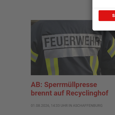
AB: Sperrmüllpresse
brennt auf Recyclinghof
01.08.2026, 14:33 UHR IN ASCHAFFENBURG