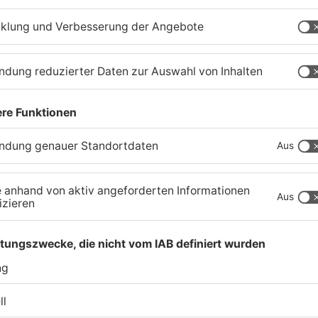
nburg
Feuerwerk löst wohl Brand
A
in Aschaffenburg-
u
Schweinheim aus
R
04.08.2026, 13:21 UHR IN ASCHAFFENBURG
04