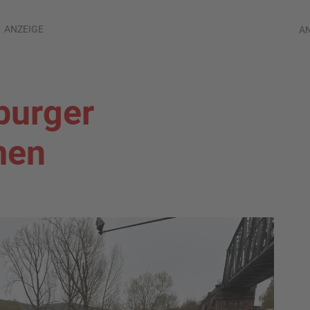
ANZEIGE
A
burger
men