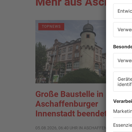
Mehr aus Aschaffe
TOPNEWS
Große Baustelle in
Aschaffenburger
Innenstadt beendet
05.08.2026, 06:40 UHR IN ASCHAFFENBURG