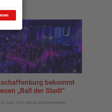
TOPNEWS
schaffenburg bekommt
euen „Ball der Stadt“
.07.2026, 19:21 UHR IN ASCHAFFENBURG