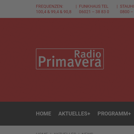
FREQUENZEN:
FUNKHAUS TEL
STAUH
100,4 & 99,4 & 90,8
06021 – 38 83 0
0800 –
HOME
AKTUELLES
+
PROGRAMM
+