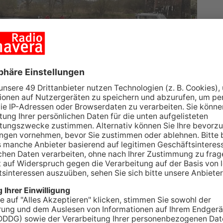
 sich am Mittag mutige Schwimmer aus allen
e Außentemperatur von rund 4 Grad konnte 120
 Herausforderung zu stellen. Los ging es an der
fte Panoramastrecke von 3,8 Kilometern durch
r Route standen Verpflegungsstationen mit