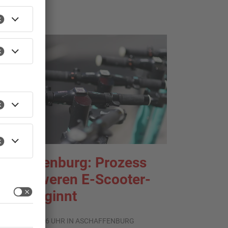
TOPNEWS
schaffenburg: Prozess
m schweren E-Scooter-
aub beginnt
.08.2026, 06:36 UHR IN ASCHAFFENBURG