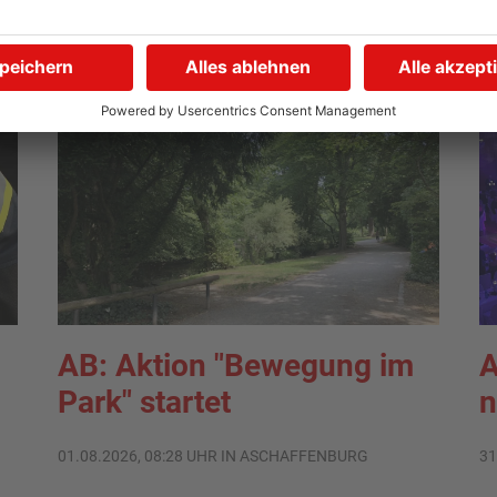
AB: Aktion "Bewegung im
A
Park" startet
n
01.08.2026, 08:28 UHR IN ASCHAFFENBURG
31