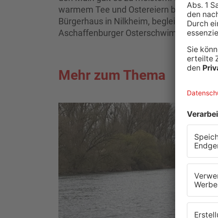
warmem Tee und Ostereiern bereit. Im 
Bürgerhaus in Nilkheim, begleitet von Spe
Aschaffenburger Osterschwimmen für He
Mehr zum Thema