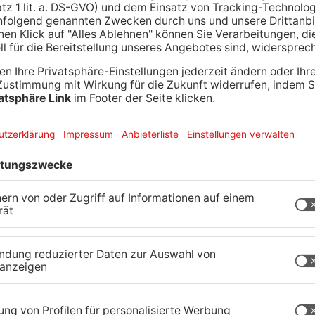
Anschluss gab es eine große Schwimmerehrung im
is und Trank. Jedes Jahr aufs Neue gilt das
rausforderungssuchende als Highlight.