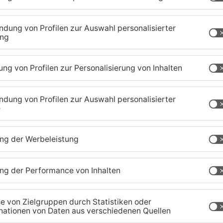
1
/
48