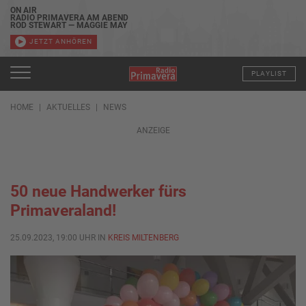
ON AIR
RADIO PRIMAVERA AM ABEND
ROD STEWART — MAGGIE MAY
JETZT ANHÖREN
PLAYLIST
HOME
AKTUELLES
NEWS
ANZEIGE
50 neue Handwerker fürs
Primaveraland!
25.09.2023, 19:00 UHR IN
KREIS MILTENBERG