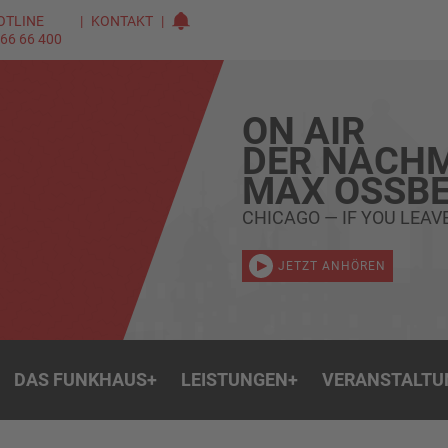
OTLINE
KONTAKT
 66 66 400
ON AIR
DER NACHM
MAX OSSBE
CHICAGO — IF YOU LEA
JETZT ANHÖREN
DAS FUNKHAUS
+
LEISTUNGEN
+
VERANSTALTU