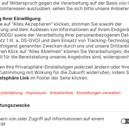
rerin ist am Abend bei einem Unfall in Rödermark
rlor die Kontrolle, stieß gegen ein