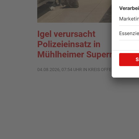
Igel verursacht
Polizeieinsatz in
Mühlheimer Supermarkt
04.08.2026, 07:54 UHR IN KREIS OFFENBACH