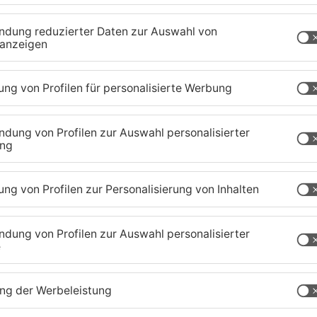
en eine Hauswand geschleudert. Sie kam mit
 ins Krankenhaus. Die 33-jährige Autofahrerin
ass ein medizinisches Problem den Unfall
fenbach