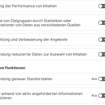
er
Trinkwasserbrunnen in
S
Obertshausen mit Keimen
B
belastet
b
06.08.2026, 06:45 UHR IN KREIS OFFENBACH
05