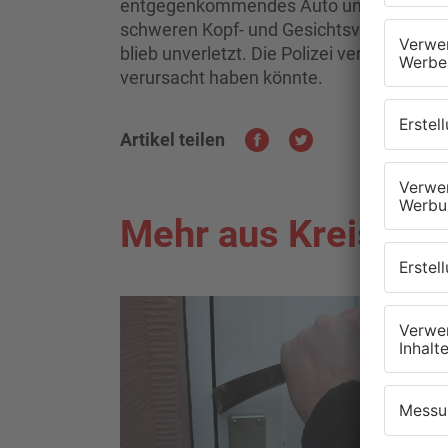
entgegenkommendes Auto und wurde geg
schweren Kopf- und Gesichtsverletzungen
blieb unverletzt. Die Polizei vermutet, d
verursacht haben könnte.
Artikel teilen
Mehr aus Kreis Of