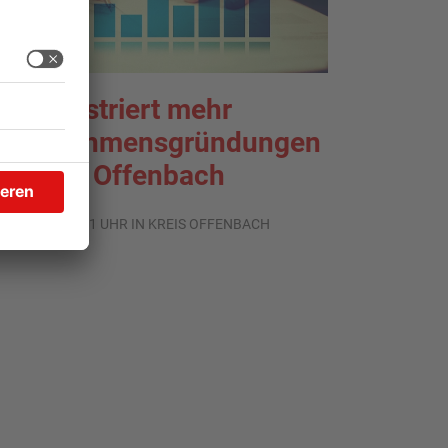
HK registriert mehr
nternehmensgründungen
m Kreis Offenbach
.08.2026, 06:41 UHR IN KREIS OFFENBACH