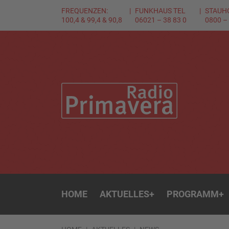
FREQUENZEN:
FUNKHAUS TEL
STAUH
100,4 & 99,4 & 90,8
06021 – 38 83 0
0800 –
HOME
AKTUELLES
+
PROGRAMM
+