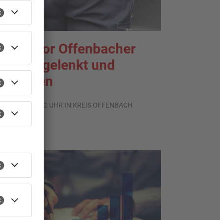
enior vor Offenbacher
ank abgelenkt und
estohlen
.08.2026, 13:42 UHR IN KREIS OFFENBACH