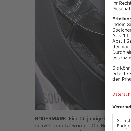
RÖDERMARK.
Eine 56-jährige Roller-Fah
schwer verletzt worden. Die Rodgauerin ve