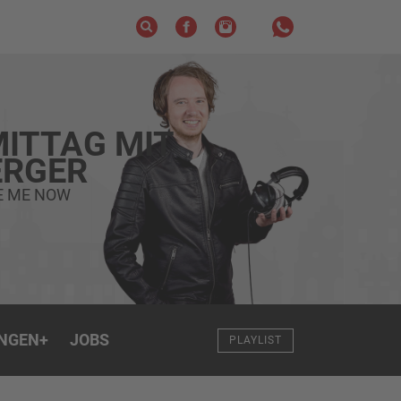
ITTAG MIT
RGER
VE ME NOW
NGEN
+
JOBS
PLAYLIST