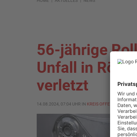
HOME
AKTUELLES
NEWS
56-jährige Rol
Unfall in Röd
verletzt
14.08.2024, 07:04 UHR IN
KREIS OFFENBACH