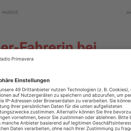
ANZEIGE
A
ler-Fahrerin bei
ermark schwer