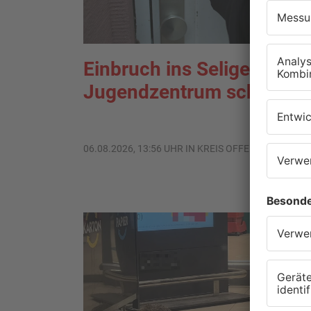
Einbruch ins Seligenstädt
Jugendzentrum scheitert
06.08.2026, 13:56 UHR IN KREIS OFFENBACH