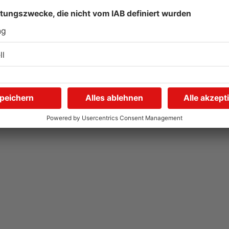
Hier brauchen Autofahrer
I
in Rodgau jetzt mehr
U
Geduld
i
04.08.2026, 06:47 UHR IN KREIS OFFENBACH
04