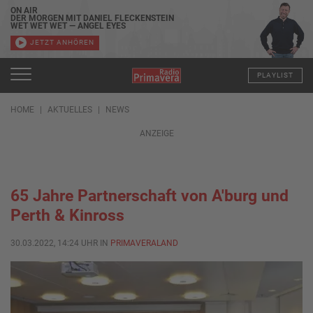
ON AIR
DER MORGEN MIT DANIEL FLECKENSTEIN
WET WET WET — ANGEL EYES
JETZT ANHÖREN
PLAYLIST
HOME
AKTUELLES
NEWS
ANZEIGE
65 Jahre Partnerschaft von A'burg und
Perth & Kinross
30.03.2022, 14:24 UHR IN
PRIMAVERALAND