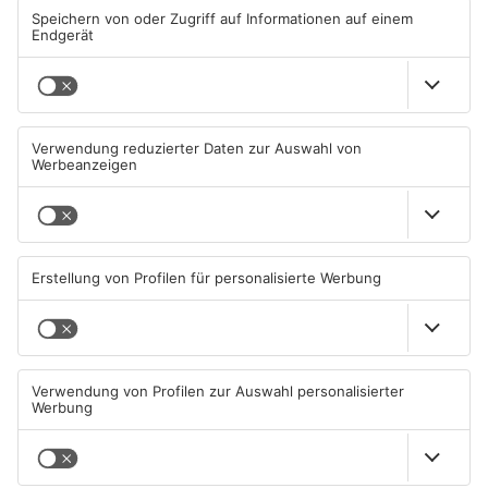
ANZEIGE
Mehr aus
Primaveraland
TOPNEWS
TOPNEWS
Schwimmbäder im
Waldbrandgefahr im
Primaveraland weisen teils
Primaveraland bleibt
erhebliche Mängel auf
weiterhin sehr hoch