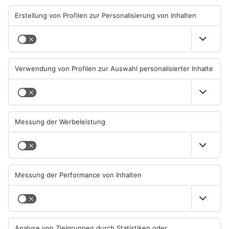
06.08.2026, 06:37 UHR IN
06.08.2026, 06:34 UHR IN
PRIMAVERALAND
PRIMAVERALAND
TOPNEWS
Brände in Seligenstadt,
Gewässer im Primaveraland
Waldaschaff und zwischen
leiden unter Trockenheit
Hanau und Kahl
05.08.2026, 06:36 UHR IN
04.08.2026, 15:07 UHR IN
PRIMAVERALAND
PRIMAVERALAND