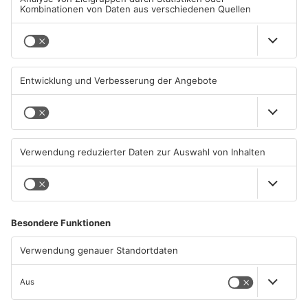
TOPNEWS
Kliniken im Primaveraland
Schüsse in Langenselbold,
melden mehr Patienten
Gelnhausen, Linsengericht
durch Hitze
und Miltenberg
04.08.2026, 07:50 UHR IN
03.08.2026, 13:00 UHR IN
PRIMAVERALAND
PRIMAVERALAND