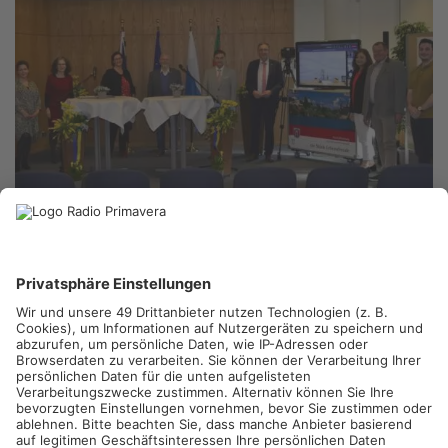
ASCHAFFENBURG.
Seit mehr als 65 Jahren besteht die
Städtepartnerschaft zwischen Aschaffenburg und Perth &
Kinross in Schottland. Aufgrund der anhaltenden Corona-
Pandemie hatten die beiden Partner beschlossen, das
Jubiläum mit einer feierlichen Videokonferenz zu begehen.
Oberbürgermeister Jürgen Herzing übermittelte zusammen mit
Mitgliedern der Stadtverwaltung und des Stadtrats sowie den
beiden Vorsitzenden des Freundeskreises Perth & Kinross und
Mitgliedern der Aschaffenburger Vereine, die Kontakte nach
Schottland pflegen, seine herzlichen Grüße in die Partnerstadt.