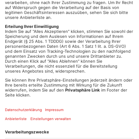
Außerdem hatte die Stadt Aschaffenburg ein Video mit
zahlreichen Grüßen und Glückwünschen aus dem Vereinsleben
und der Politik aufgenommen.
Provost Dennis Melloy, der auf schottischer Seite ebenfalls
Vertreter aus der Politik, die Freundeskreisvorsitzenden und
Vereinsmitglieder mitgebracht hatte, sendete Grüße zurück.
Herzing sagte in seinem Grußwort, dass sich zwischen
Aschaffenburg und Perth eine echte Partnerschaft mit einer
aufrichtigen Verbundenheit und einem dynamischen
Austausch entwickelt habe. Er wünsche sich, „dass wir bald
wieder Frieden zwischen Russland und der Ukraine erleben
können und beide Staaten danach zu so einem
freundschaftlichen Miteinander finden wie Deutschland und
Großbritannien in den vergangenen 65 Jahren.“
Quelle: Stadt Aschaffenburg
Artikel teilen