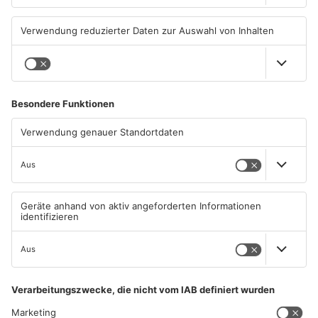
Aschaffenburg: Prozess um
AB: Sperrmüllpresse brennt
schweren E-Scooter-Raub
auf Recyclinghof
beginnt
04.08.2026, 06:36 UHR IN
01.08.2026, 14:33 UHR IN
ASCHAFFENBURG
ASCHAFFENBURG