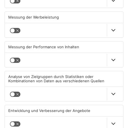
Große Baustelle in
Feuerwerk löst wohl Brand in
Aschaffenburger Innenstadt
Aschaffenburg-Schweinheim
beendet
aus
05.08.2026, 06:40 UHR IN
04.08.2026, 13:21 UHR IN
ASCHAFFENBURG
ASCHAFFENBURG
TOPNEWS