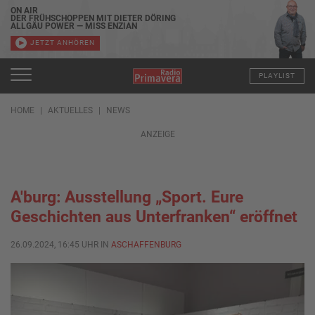
ON AIR
DER FRÜHSCHOPPEN MIT DIETER DÖRING
ALLGÄU POWER — MISS ENZIAN
JETZT ANHÖREN
PLAYLIST
HOME
AKTUELLES
NEWS
ANZEIGE
A'burg: Ausstellung „Sport. Eure
Geschichten aus Unterfranken“ eröffnet
26.09.2024, 16:45 UHR IN
ASCHAFFENBURG