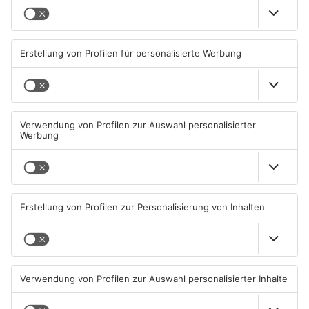
Aschaffenburg
Straßensperrung in
Zwei Fußgänger in
Aschaffenburg wegen
Aschaffenburg von
Gasnetz-Reparatur
Mercedes erfasst
08.08.2026, 13:53 UHR IN
07.08.2026, 07:52 UHR IN
ASCHAFFENBURG
ASCHAFFENBURG
TOPNEWS