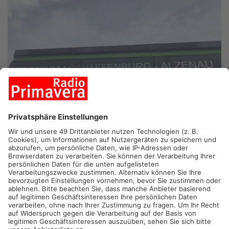
ASCHAFFENBURG.
Der nächste Schritt für den Verbleib des
Klinikums Aschaffenburg-Alzenau im kommunalen
Arbeitgeberverband ist getan: Oberbürgermeister Jürgen
Herzing beantragte eine Versammlung des
Krankenhauszweckverbands.
Der Antrag richtet sich an Landrat Alexander Legler, derzeit
Vorsitzender des Zweckverbands. Medienberichten zufolge
liege der Antrag aber noch nicht vor. Herzing setzt mit diesem