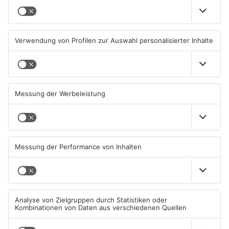
Aschaffenburg: Prozess um
AB: Sperrmüllpresse brennt
schweren E-Scooter-Raub
auf Recyclinghof
beginnt
04.08.2026, 06:36 UHR IN
01.08.2026, 14:33 UHR IN
ASCHAFFENBURG
ASCHAFFENBURG
TOPNEWS
AB: Aktion "Bewegung im
Aschaffenburg bekommt