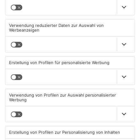
Aschaffenburg
TOPNEWS
Große Baustelle in
Feuerwerk löst wohl Brand in
Aschaffenburger Innenstadt
Aschaffenburg-Schweinheim
beendet
aus
05.08.2026, 06:40 UHR IN
04.08.2026, 13:21 UHR IN
ASCHAFFENBURG
ASCHAFFENBURG
TOPNEWS