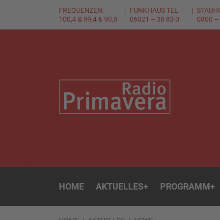
FREQUENZEN:
FUNKHAUS TEL
STAUH
100,4 & 99,4 & 90,8
06021 – 38 83 0
0800 –
HOME
AKTUELLES
+
PROGRAMM
+