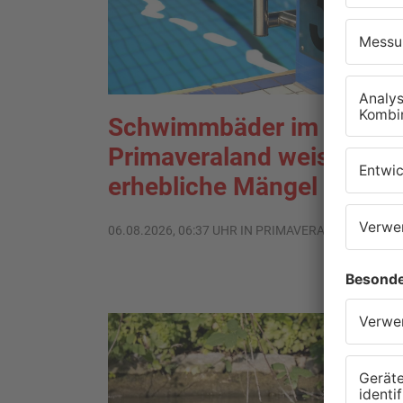
Schwimmbäder im
Primaveraland weisen teil
erhebliche Mängel auf
06.08.2026, 06:37 UHR IN PRIMAVERALAND