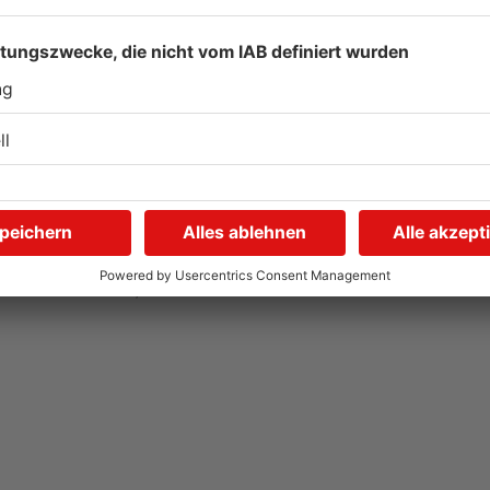
Kliniken im Primaveraland
S
r
melden mehr Patienten
G
durch Hitze
u
04.08.2026, 07:50 UHR IN PRIMAVERALAND
03