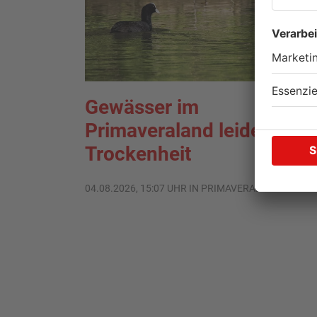
Gewässer im
Primaveraland leiden unte
Trockenheit
04.08.2026, 15:07 UHR IN PRIMAVERALAND