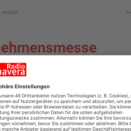
ANZEIGE
A
rnehmensmesse
rs" startet