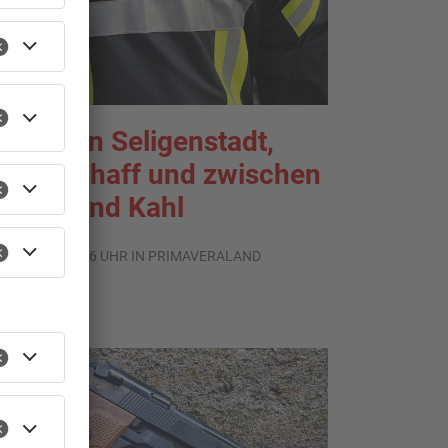
rände in Seligenstadt,
aldaschaff und zwischen
anau und Kahl
.08.2026, 06:36 UHR IN PRIMAVERALAND