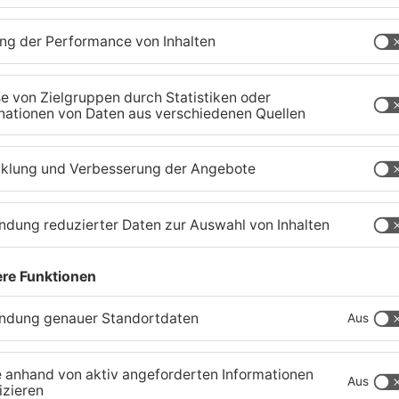
Waldbrandgefahr im
B
s
Primaveraland bleibt
W
weiterhin sehr hoch
H
06.08.2026, 06:34 UHR IN PRIMAVERALAND
05
TOPNEWS