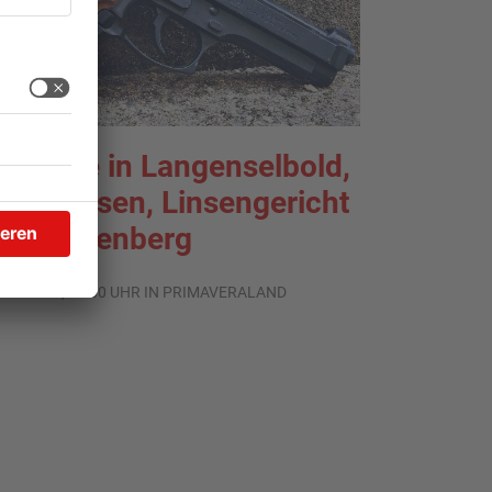
chüsse in Langenselbold,
elnhausen, Linsengericht
nd Miltenberg
.08.2026, 13:00 UHR IN PRIMAVERALAND