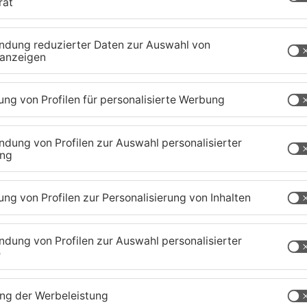
eck-Meuth und Oberbürgermeister Herzing sind
rg und Miltenberg vor Ort.
ischen Untermain die Möglichkeit mit regionalen
esse findet auf dem TVA-Gelände in
chnischen Hochschule.
aland
TOPNEWS