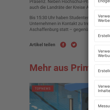
Präsenz. Neben Hochschul-Präsidentin B
auch die Landräte der Kreise Aschaffenbu
Bis 15:30 Uhr haben Studenten vom bayer
Unternehmen in Kontakt zu treten. Die M
Aschaffenburg statt – gegenüber der te
Artikel teilen
Mehr aus Primaver
TOPNEWS