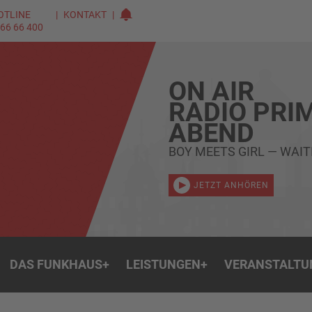
OTLINE
KONTAKT
 66 66 400
ON AIR
RADIO PRI
ABEND
BOY MEETS GIRL — WAIT
JETZT ANHÖREN
DAS FUNKHAUS
+
LEISTUNGEN
+
VERANSTALTU