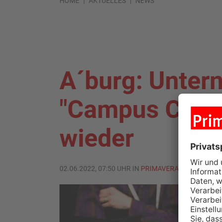
HOME
AKTUELLES
NEWS
A´burg: Unte
"Campus Caree
wieder
02.06.2022, 07:50 UHR IN
PRIMAVERALAND