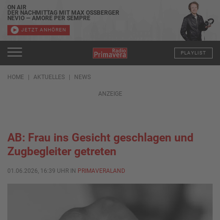
ON AIR
DER NACHMITTAG MIT MAX OSSBERGER
NEVIO — AMORE PER SEMPRE
JETZT ANHÖREN
PLAYLIST
HOME
AKTUELLES
NEWS
ANZEIGE
AB: Frau ins Gesicht geschlagen und
Zugbegleiter getreten
01.06.2026, 16:39 UHR IN
PRIMAVERALAND