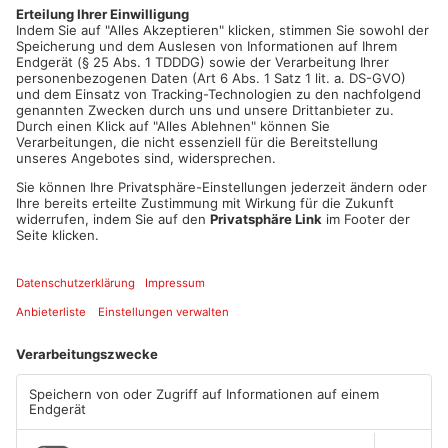
getreten. Die Vierergruppe verließ daraufhin bei Heigenbrücken
den Zug.
Artikel teilen
ANZEIGE
Mehr aus
Primaveraland
TOPNEWS