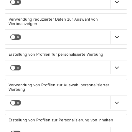
Müll wird in Kreisen
Schwimmbäder im
Aschaffenburg und
Primaveraland weisen teils
Miltenberg früher abgeholt
erhebliche Mängel auf
07.08.2026, 09:25 UHR IN
06.08.2026, 06:37 UHR IN
PRIMAVERALAND
PRIMAVERALAND
TOPNEWS
TOPNEWS