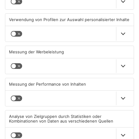
Waldbrandgefahr im
Brände in Seligenstadt,
Primaveraland bleibt
Waldaschaff und zwischen
weiterhin sehr hoch
Hanau und Kahl
06.08.2026, 06:34 UHR IN
05.08.2026, 06:36 UHR IN
PRIMAVERALAND
PRIMAVERALAND
TOPNEWS
Gewässer im Primaveraland
Kliniken im Primaveraland
leiden unter Trockenheit
melden mehr Patienten
durch Hitze
04.08.2026, 15:07 UHR IN
04.08.2026, 07:50 UHR IN
PRIMAVERALAND
PRIMAVERALAND