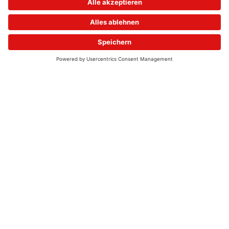
© 2026 - UKW-Frequenzen 100,4 & 99,4 & 90,8 | DAB+ | Alexa