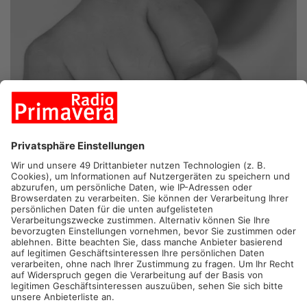
ASCHAFFENBURG/HEIGENBRÜCKEN.
Am Wochenende kam
es im Primaveraland zu mehreren Auseinandersetzungen mit
Einsatz von Gewalt. Das teilte die Polizei jetzt mit. Im
Aschaffenburger Schöntal Park hatte eine 50-Jährige eine
Gruppe Jugendliche auf ihren liegengelassenen Müll
angesprochen. Daraufhin beleidigte ein 17-Jähriger die Frau
und schlug ihr sogar ins Gesicht. Auf einer Zugfahrt von
Aschaffenburg nach Würzburg kam es ebenfalls zu einer
Auseinandersetzung. Ein Zugbegleiter hatte eine vierköpfige
Gruppe darum gebeten, ihre Musiklautstärke zu reduzieren. Als
Antwort wurde er von einem Mann beleidigt, bedroht und