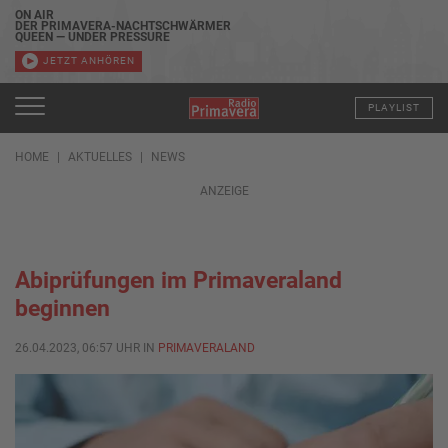
ON AIR
DER PRIMAVERA-NACHTSCHWÄRMER
QUEEN — UNDER PRESSURE
JETZT ANHÖREN
PLAYLIST
HOME
AKTUELLES
NEWS
ANZEIGE
Abiprüfungen im Primaveraland
beginnen
26.04.2023, 06:57 UHR IN
PRIMAVERALAND