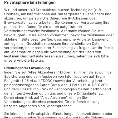
Hygieneregeln entfallen aber ebenso wenig wie die Masken-
pflicht in Gedrängesituationen, etwa direkt an den Buden.
„Aber auch wenn es doch noch dazu kommt, dass eine 3G/2G-
Regelung vorgeschrieben wird, möchten wir den Markt
stattfinden lassen. Unser zweites Konzept sieht eine Ver-
legung auf das ehemalige Stadtwerkegelände, Steinheimer
Straße 45-47, vor. Der Platz vor den Toren der Altstadt bietet
sich am besten als Alternativer an. Er ist städtisch, leicht
kontrollierbar, gut zu erreichen, hat viele Parkplätze in
unmittelbarere Nachbar-schaft und der Einzelhandel bzw. die
Gastronomiebetriebe liegen in Fußnähe. Auf dem Gelände
werden allerdings nicht alle Buden Platz finden und es gelten
andere Öffnungs-zeiten“, erläutert Marktleiter Stefan Kluge vom
Gewerbeverein.
„Jetzt liegt der Ball im Feld der Genehmigungsbehörde in
Dietzenbach“, so Wolfgang Reuter als Sprecher des
Gewerbevereins. „Die Stadt und der Gewerbeverein betreiben
großen Aufwand und ziehen an einem Strang, um den beliebten
Adventsmarkt mit sei-nen positiven Effekten auf die gesamte
Innenstadt Corona konform stattfinden zu las-sen“.
Der Gewerbeverein stellt auf jeden Fall wieder zusammen mit
den Seligenstädter Bau-handwerkern und der Stadtverwaltung
den Adventskranz auf dem Freihofplatz auf, ganz gleich, wo der