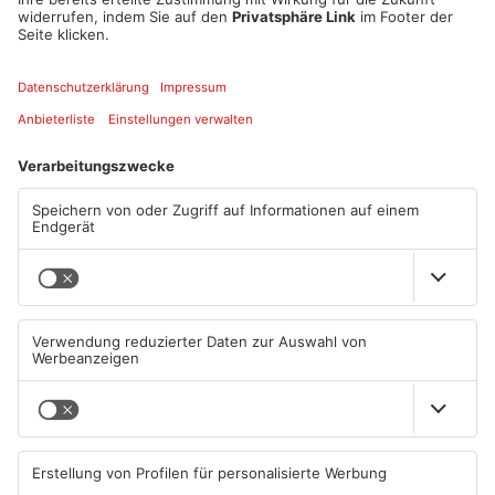
Adventsmarkt stattfindet.
Quelle: Stadt Seligenstadt
Artikel teilen
ANZEIGE
Mehr aus
Primaveraland
TOPNEWS
TOPNEWS