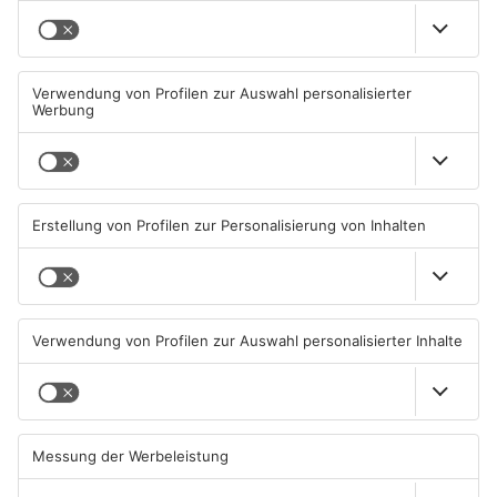
Schwimmbäder im
Waldbrandgefahr im
Primaveraland weisen teils
Primaveraland bleibt
erhebliche Mängel auf
weiterhin sehr hoch
06.08.2026, 06:37 UHR IN
06.08.2026, 06:34 UHR IN
PRIMAVERALAND
PRIMAVERALAND
TOPNEWS