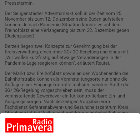
Pressetermin.
Der Seligenstädter Adventsmarkt soll in der Zeit vom 25.
November bis zum 12. De-zember seine Buden aufstellen
können. Je nach Pandemie-Situation könnte es auf dem
Freihofplatz eine Verlängerung bis zum 22. Dezember geben
(Budenzauber).
Derzeit liegen zwei Konzepte zur Genehmigung bei der
Kreisverwaltung, eines ohne 3G/ 2G-Regelung und eines mit.
„Wir wollen kurzfristig auf etwaige Veränderungen in der
Pandemie-Lage reagieren können“, erläutert Reuter.
Der Markt bzw. Freihofplatz sowie an den Wochenenden die
Bahnhofstraße können als Veranstaltungsorte nur ohne die
Auflage einer Eingangskontrolle realisiert werden. Sollte die
3G/ 2G-Regelung vorgeschrieben sein, muss der
veranstaltende Gewerbever-ein für kontrollierbare Ein- und
Ausgänge sorgen. Nach derzeitigen Vorgaben vom
Fachdienst Gefahrenabwehr- und Gesundheitszentrum Kreis
Offenbach ist bei Weih-nachtsmärkten – vorbehaltlich einer
unvorhersehbaren Entwicklung der Pandemie – nicht mit einer
3G-Pflicht im Freien zu rechnen. Damit entfiel die Pflicht zur
Einzäu-nung und der Seligenstädter Adventsmarkt könnte wie
gewohnt im Altstadtkern statt-finden. Abstands- und