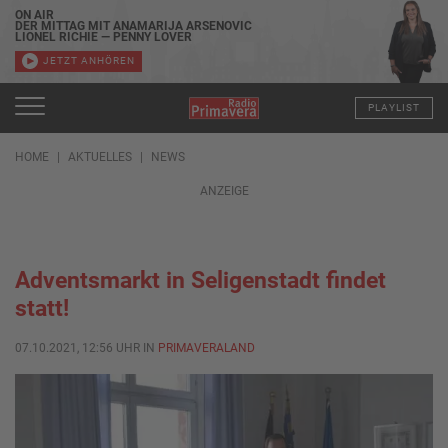
ON AIR
DER MITTAG MIT ANAMARIJA ARSENOVIC
LIONEL RICHIE — PENNY LOVER
JETZT ANHÖREN
PLAYLIST
HOME
AKTUELLES
NEWS
ANZEIGE
Adventsmarkt in Seligenstadt findet
statt!
07.10.2021, 12:56 UHR IN
PRIMAVERALAND