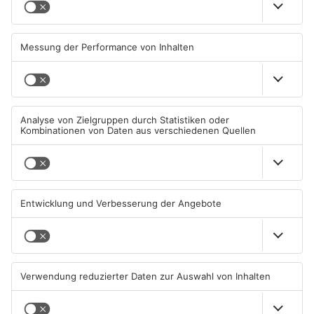
Brände in Seligenstadt,
Gewässer im Primaveraland
Waldaschaff und zwischen
leiden unter Trockenheit
Hanau und Kahl
05.08.2026, 06:36 UHR IN
04.08.2026, 15:07 UHR IN
PRIMAVERALAND
PRIMAVERALAND
TOPNEWS
Kliniken im Primaveraland
Schüsse in Langenselbold,
melden mehr Patienten
Gelnhausen, Linsengericht
durch Hitze
und Miltenberg
04.08.2026, 07:50 UHR IN
03.08.2026, 13:00 UHR IN
PRIMAVERALAND
PRIMAVERALAND