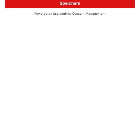
© 2026 - UKW-Frequenzen 100,4 & 99,4 & 90,8 | DAB+ | Alexa
Allgemeine Kontaktnummer
06021 – 38 83 0