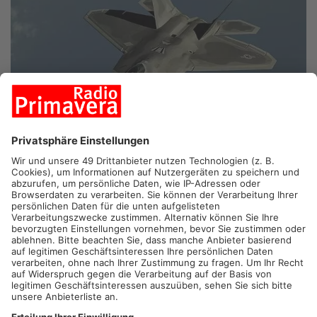
PRIMAVERALAND.
Auch über dem Primaveraland könnten
heute verstärkt Kampfjets und Militär-Transporter unterwegs
sein. Die Luftwaffen-Verbände aller Nato-Staaten üben ab
heute zwei Wochen lang die Verlegung größerer Verbände. Die
Fraport schätzt, dass es dadurch auch am Frankfurter
Flughafen zu Verzögerungen kommt. Das Nachtflugverbot ist
deshalb verkürzt worden. So dürfen Flieger ab heute auch bis 0
Uhr starten oder landen und nicht, wie sonst üblich, nur bis 23
Uhr.