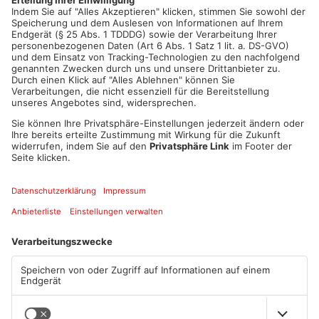
Artikel teilen
ANZEIGE
Mehr aus
Primaveraland
TOPNEWS