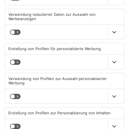
Diese Maislabyrinthe im
Ferienende: ADAC erwartet
Primaveraland haben schon
Stau-Wochenende im
geöffnet
Primaveraland
08.08.2026, 09:45 UHR IN
08.08.2026, 09:39 UHR IN
PRIMAVERALAND
PRIMAVERALAND
TOPNEWS
Beobachtungsflüge im
Müll wird in Kreisen
Primaveraland wegen
Aschaffenburg und
Waldbrandgefahr
Miltenberg früher abgeholt