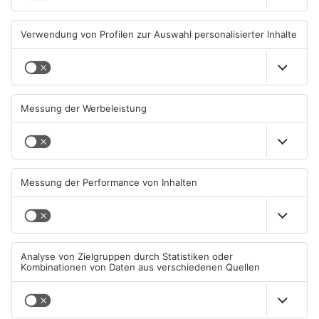
08.08.2026, 09:33 UHR IN
07.08.2026, 09:25 UHR IN
PRIMAVERALAND
PRIMAVERALAND
TOPNEWS
TOPNEWS
Schwimmbäder im
Waldbrandgefahr im
Primaveraland weisen teils
Primaveraland bleibt
erhebliche Mängel auf
weiterhin sehr hoch
06.08.2026, 06:37 UHR IN
06.08.2026, 06:34 UHR IN
PRIMAVERALAND
PRIMAVERALAND