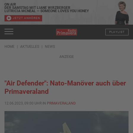
ON AIR
DER SAMSTAG MIT LIANE WIRZBERGER
LUTRICIA MCNEAL — SOMEONE LOVES YOU HONEY
JETZT ANHÖREN
PLAYLIST
HOME
AKTUELLES
NEWS
ANZEIGE
"Air Defender": Nato-Manöver auch über
Primaveraland
12.06.2023, 09:00 UHR IN
PRIMAVERALAND