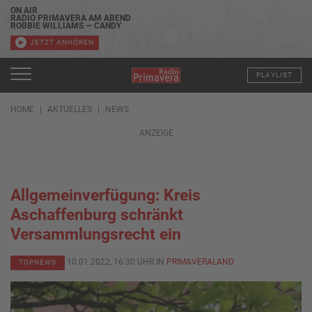
ON AIR
RADIO PRIMAVERA AM ABEND
ROBBIE WILLIAMS — CANDY
JETZT ANHÖREN
PLAYLIST
HOME
AKTUELLES
NEWS
ANZEIGE
Allgemeinverfügung: Kreis
Aschaffenburg schränkt
Versammlungsrecht ein
10.01.2022, 16:30 UHR IN
PRIMAVERALAND
TOPNEWS