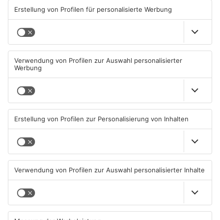
TOPNEWS
TOPNEWS
Schwimmbäder im
Waldbrandgefahr im
Primaveraland weisen teils
Primaveraland bleibt
erhebliche Mängel auf
weiterhin sehr hoch
06.08.2026, 06:37 UHR IN
06.08.2026, 06:34 UHR IN
PRIMAVERALAND
PRIMAVERALAND
TOPNEWS