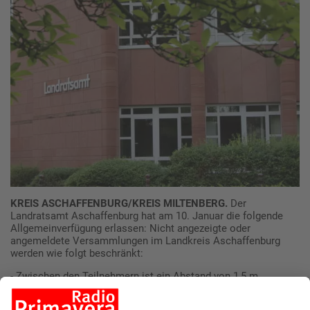
KREIS ASCHAFFENBURG/KREIS MILTENBERG.
Der
Landratsamt Aschaffenburg hat am 10. Januar die folgende
Allgemeinverfügung erlassen: Nicht angezeigte oder
angemeldete Versammlungen im Landkreis Aschaffenburg
werden wie folgt beschränkt:
- Zwischen den Teilnehmern ist ein Abstand von 1,5 m
einzuhalten