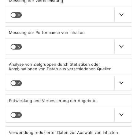
Brände in Seligenstadt,
Gewässer im Primaveraland
Waldaschaff und zwischen
leiden unter Trockenheit
Hanau und Kahl
05.08.2026, 06:36 UHR IN
04.08.2026, 15:07 UHR IN
PRIMAVERALAND
PRIMAVERALAND
TOPNEWS
Kliniken im Primaveraland
Schüsse in Langenselbold,
melden mehr Patienten
Gelnhausen, Linsengericht
durch Hitze
und Miltenberg