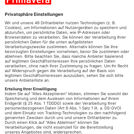
- Die Teilnehmer sind während der Versammlung durchgängig
zum Tragen eines Mund-Nasen-Schutzes (OP- oder FFP2-
Maske) verpflichtet.
- Die Versammlungen sind ausschließlich stationär bzw.
ortsfest und ohne Aufzug zulässig.
Weitere Infos gibt es hier:
https://landkreis-aschaffenburg.de
Als Reaktion auf sogenannte Spaziergänge als Protest gegen
die Corona-Maßnahmen schränkten bereits mehrere
Kommunen das Versammlungsrecht ein. Für Miltenbergs
Landrat Jens-Marco Scherf gibt es keinen Anlass für eine
solche Allgemeinverfügung, da Versammlungen und
Spaziergänge im Kreis Miltenberg für gewöhnlich angemeldet
seien.
Mehr zum Thema
00:30
PLAY
MUTE