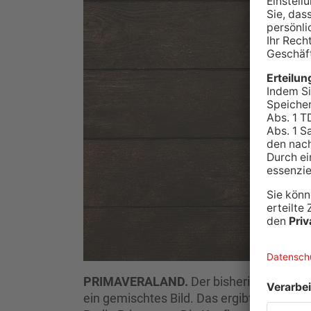
PRIMAVERALAND.
Der bisherige Verlau
ein gemischtes Bild. Das ergibt eine K