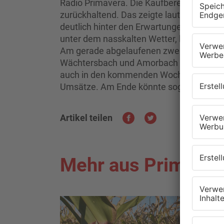
Radio Primavera. Die Kaufbereitschaft vi
zurückhaltend. Das zeigte laut Handelsve
deutlich hinter den Erwartungen zurückb
unter dem nasskalten Wetter, bei dem vie
Am gerade abgelaufenen zweite Advents
Wächtersbach und Amorbach deutlich bes
auch in den kommenden Wochen noch wei
Umsätze. Am Ende könnte sogar ein Plus 
Artikel teilen
Mehr aus Primaver