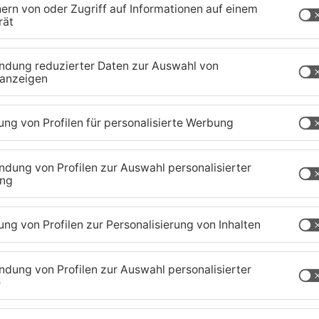
eler Verbraucherinnen und Verbraucher ist
rband bereits der sogenannte Black Friday, der
lieb. Das erste Adventswochenende litt außerdem
le Weihnachtsmärkte bei uns halbleer blieben.
wochenende lief es dagegen zwischen
ser. Die Händlerinnen und Händler erwarten
ter steigende Kundenfrequenzen und positive
im Vergleich zum Vorjahr rausspringen.
aland
TOPNEWS