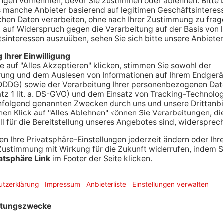
f des Weihnachtsgeschäfts im Primaveraland zeigt
urzumfrage des Handelsverbandes Hessen und von