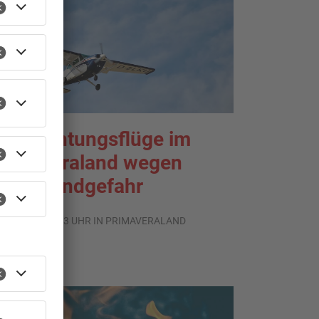
eobachtungsflüge im
rimaveraland wegen
aldbrandgefahr
.08.2026, 09:33 UHR IN PRIMAVERALAND
TOPNEWS