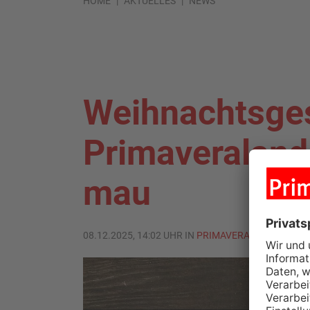
HOME
AKTUELLES
NEWS
Weihnachtsges
Primaveraland 
mau
08.12.2025, 14:02 UHR IN
PRIMAVERALAND