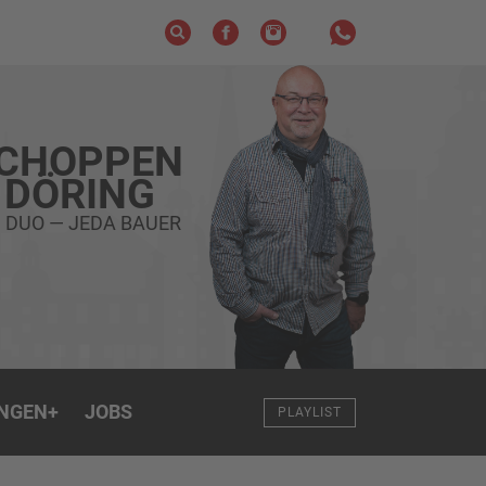
SCHOPPEN
 DÖRING
S DUO — JEDA BAUER
NGEN
+
JOBS
PLAYLIST