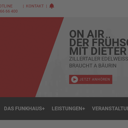
OTLINE
KONTAKT
 66 66 400
ON AIR
DER FRÜH
MIT DIETER
ZILLERTALER EDELWEIS
BRAUCHT A BÄURIN
JETZT ANHÖREN
DAS FUNKHAUS
+
LEISTUNGEN
+
VERANSTALTU