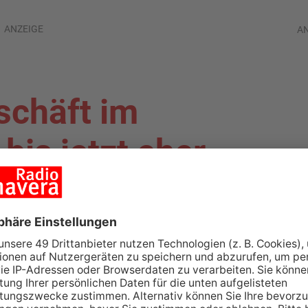
ANZEIGE
A
chäft im
bis jetzt eher