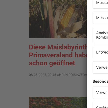
Diese Maislabyrinthe im
Primaveraland haben
schon geöffnet
08.08.2026, 09:45 UHR IN PRIMAVERALAND