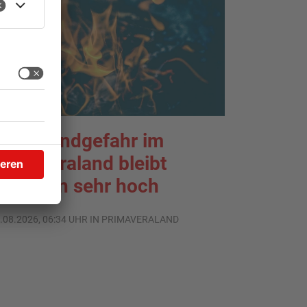
aldbrandgefahr im
rimaveraland bleibt
eiterhin sehr hoch
.08.2026, 06:34 UHR IN PRIMAVERALAND