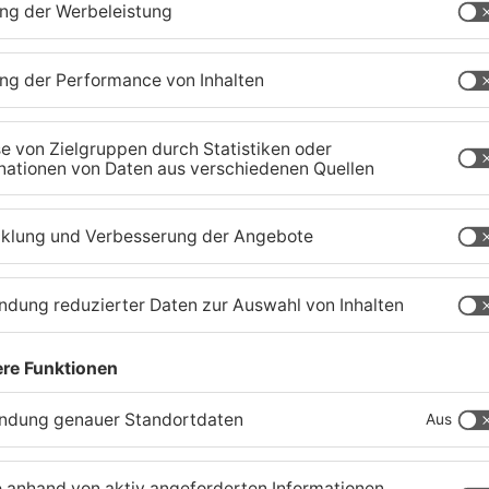
Ferienende: ADAC erwartet
B
Stau-Wochenende im
P
Primaveraland
W
08.08.2026, 09:39 UHR IN PRIMAVERALAND
08
TOPNEWS