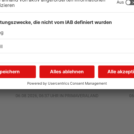
Schwimmbäder im
W
Primaveraland weisen teils
P
t
erhebliche Mängel auf
w
06.08.2026, 06:37 UHR IN PRIMAVERALAND
06