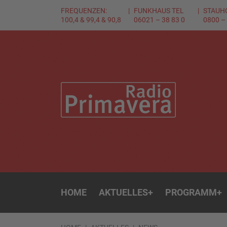
FREQUENZEN:
FUNKHAUS TEL
STAUH
100,4 & 99,4 & 90,8
06021 – 38 83 0
0800 –
HOME
AKTUELLES
+
PROGRAMM
+