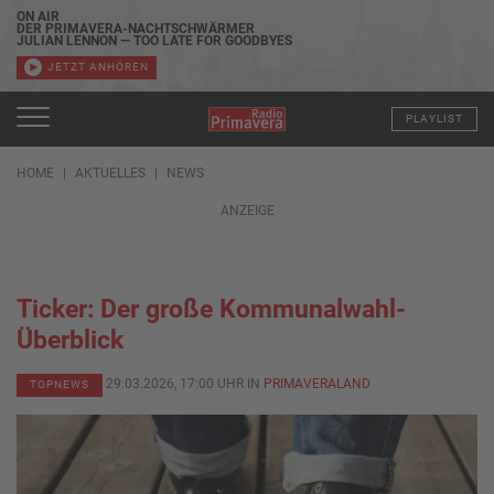
ON AIR
DER PRIMAVERA-NACHTSCHWÄRMER
JULIAN LENNON — TOO LATE FOR GOODBYES
JETZT ANHÖREN
PLAYLIST
HOME
AKTUELLES
NEWS
ANZEIGE
Ticker: Der große Kommunalwahl-
Überblick
29.03.2026, 17:00 UHR IN
PRIMAVERALAND
TOPNEWS