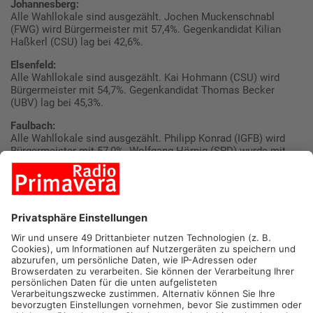
Johannesberg:
Alle Wahllokale sind ausgezählt. Jochen Muckenschnabl
(FWG) wird Bürgermeister mit 57,4%. Gegenkandidat Kilian
Haßkerl (CSU) lag bei 42,6%.
Elsenfeld:
Alle Wahllokale sind ausgezählt. Kai Hohmann (CSU) wird
Bürgermeister mit 54,7%. Gegenkandidat Thomas Becker
(UBV) lag bei 45,3%.
Faulbach:
Alle Wahllokale sind ausgezählt. Philipp Konrad (IGFB) wird
Bürgermeister mit 57,0%. Wolfgang Hörnig (SPD) wurde mit
43,0% abgewählt.
Großheubach:
Alle Wahllokale sind ausgezählt. Korbinian Zipf (PWG/FW) wird
Bürgermeister mit 63,0%. Gegenkandidatin Ulrike Oettinger
(HmZ) lag bei 37,0%.
Kleinwallstadt:
Alle Wahllokale sind ausgezählt. Robert Rodenhausen (UWG)
wird Bürgermeister mit 52,9%. Gegenkandidat Alexander
Kaufmann (CSU) lag bei 47,1%.
Klingenberg: