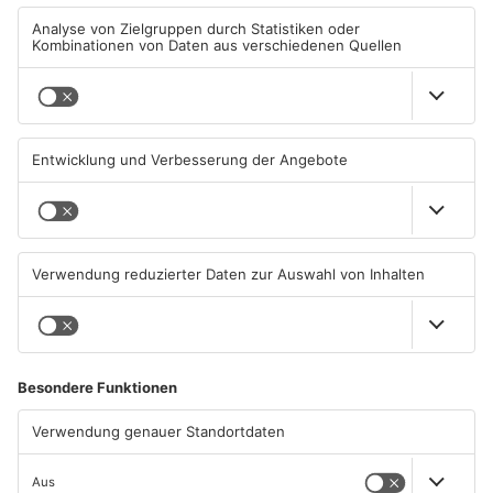
TOPNEWS
TOPNEWS
Schwimmbäder im
Waldbrandgefahr im
Primaveraland weisen teils
Primaveraland bleibt
erhebliche Mängel auf
weiterhin sehr hoch
06.08.2026, 06:37 UHR IN
06.08.2026, 06:34 UHR IN
PRIMAVERALAND
PRIMAVERALAND