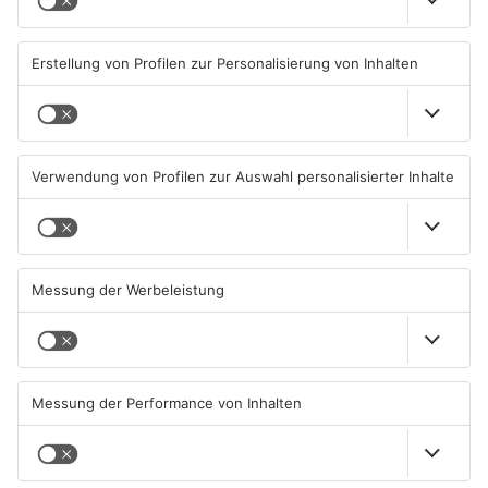
Primaveraland haben schon
Stau-Wochenende im
geöffnet
Primaveraland
08.08.2026, 09:45 UHR IN
08.08.2026, 09:39 UHR IN
PRIMAVERALAND
PRIMAVERALAND
TOPNEWS
Beobachtungsflüge im
Müll wird in Kreisen
Primaveraland wegen
Aschaffenburg und
Waldbrandgefahr
Miltenberg früher abgeholt
08.08.2026, 09:33 UHR IN
07.08.2026, 09:25 UHR IN
PRIMAVERALAND
PRIMAVERALAND