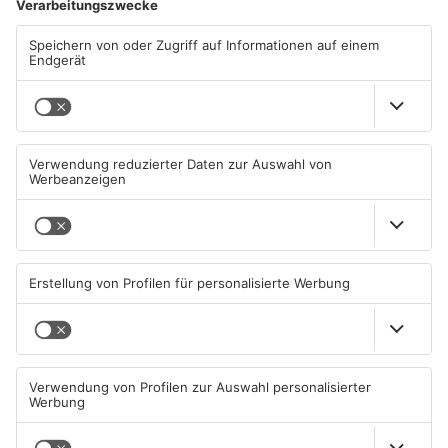
ANZEIGE
Mehr aus
Primaveraland
TOPNEWS
Diese Maislabyrinthe im
Ferienende: ADAC erwartet