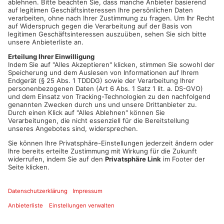
Alle Wahllokale sind ausgezählt. René Wolf (FWKR) wird
Bürgermeister mit 62,3%. Gegenkandidat Udo Ackermann
(FWT) lag bei 37,7%.
Wörth:
Alle Wahllokale sind ausgezählt. Stephan Lehmair (FW/FUW
Wörth) wird Bürgermeister mit 54,6%. Gegenkandidat Jochen
Dotzel lag bei 45,4%.
Die Ergebnisse der Wahlen am Bayerischen Untermain vom
08. März:
Zur Oberbürgermeisterwahl in Aschaffenburg
Zur Landratswahl im Kreis Aschaffenburg
Zu den Bürgermeisterwahlen im Kreis Aschaffenburg
Zur Landratswahl im Kreis Miltenberg
Zu den Bürgermeisterwahlen im Kreis Miltenberg
Artikel teilen