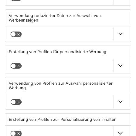
Einbruch ins Seligenstädter
Trinkwasserbrunnen in
Jugendzentrum scheitert
Obertshausen mit Keimen
belastet
06.08.2026, 13:56 UHR IN KREIS
06.08.2026, 06:45 UHR IN KREIS
OFFENBACH
OFFENBACH
Senior vor Offenbacher Bank
Igel verursacht
abgelenkt und bestohlen
Polizeieinsatz in Mühlheimer
Supermarkt