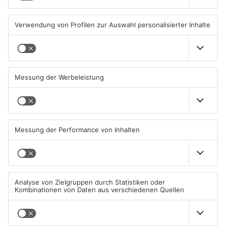
05.08.2026, 13:42 UHR IN KREIS
04.08.2026, 07:54 UHR IN KREIS
OFFENBACH
OFFENBACH
Hier brauchen Autofahrer in
IHK registriert mehr
Rodgau jetzt mehr Geduld
Unternehmensgründungen
im Kreis Offenbach
04.08.2026, 06:47 UHR IN KREIS
04.08.2026, 06:41 UHR IN KREIS
OFFENBACH
OFFENBACH