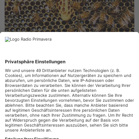
KREIS OFFENBACH.
Die nächste Tierseuche ist jetzt im
Primaveraland nachgewiesen worden. In Teilen des Kreises
Offenbach ist die Amerikanische Faulbrut ausgebrochen, wie
es in einer Pressemitteilung heißt. Dabei handelt es sich um
eine Krankheit, die Bienenlarven befällt und zu hohen
Völkerverlusten führen kann. Für Menschen ist die
Amerikanische Faulbrut ungefährlich, Imker sollten aber auf
die Anzeichen achten und im Verdachtsfall das Veterinäramt
informieren.