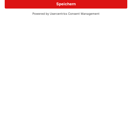
© 2026 - UKW-Frequenzen 100,4 & 99,4 & 90,8 | DAB+ | Alexa
Allgemeine Kontaktnummer
06021 – 38 83 0