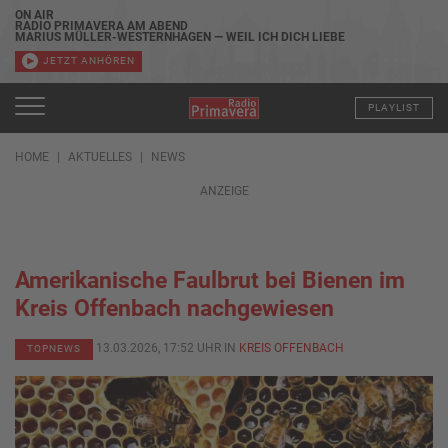
ON AIR
RADIO PRIMAVERA AM ABEND
MARIUS MÜLLER-WESTERNHAGEN — WEIL ICH DICH LIEBE
JETZT ANHÖREN
PLAYLIST
HOME
AKTUELLES
NEWS
ANZEIGE
Amerikanische Faulbrut bei Bienen im
Kreis Offenbach nachgewiesen
13.03.2026, 17:52 UHR IN
KREIS OFFENBACH
TOPNEWS