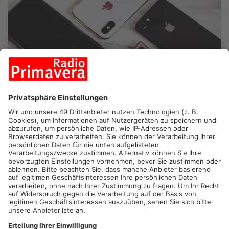
AMORBACH.
In Amorbach und Schneeberg müssen einige
Handy-Nutzer mit Ausfällen von mobilem Internet rechnen.
Grund sind Wartungarbeiten der Telekom an einem
Sendemast. Einige Nutzer hatten sich bereits auf Facebook
über nicht funktionierendes Internet beschwert. Die Telekom
versichert allerdings, dass ab morgen Abend alles wieder
funktionieren sollte.
Artikel teilen