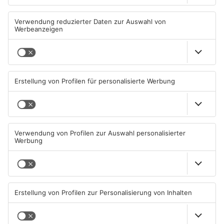
Miltenberg: Alkoholisierter
Zustand des Faulbacher
Rentner überschlägt sich bei
Gemeindewaldes soll erfasst
Autounfall
werden
04.08.2026, 13:30 UHR IN KREIS
04.08.2026, 06:33 UHR IN KREIS
MILTENBERG
MILTENBERG
Sommerliche Temperaturen
Straße bei Windischbuchen
und jede Menge Live-Musik
wieder frei
01.08.2026, 21:20 UHR IN KREIS
31.07.2026, 11:48 UHR IN KREIS
MILTENBERG
MILTENBERG