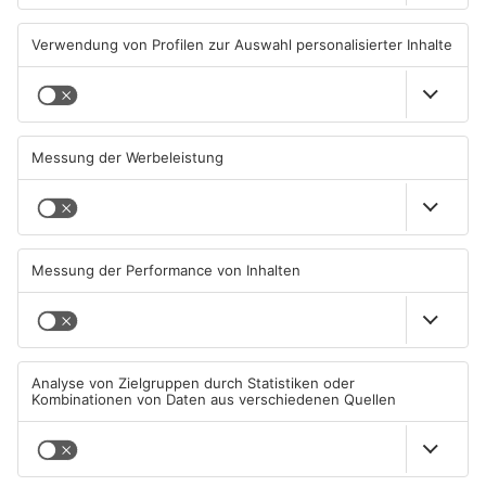
Autofahrerin mit drei
Erlenbach: Dr. Dagmar
Promille in Eichenbühl
Sohlbach wird Leiterin der
gestoppt
Allgemein- und
Viszeralchirurgie
31.07.2026, 11:45 UHR IN KREIS
31.07.2026, 11:35 UHR IN KREIS
MILTENBERG
MILTENBERG