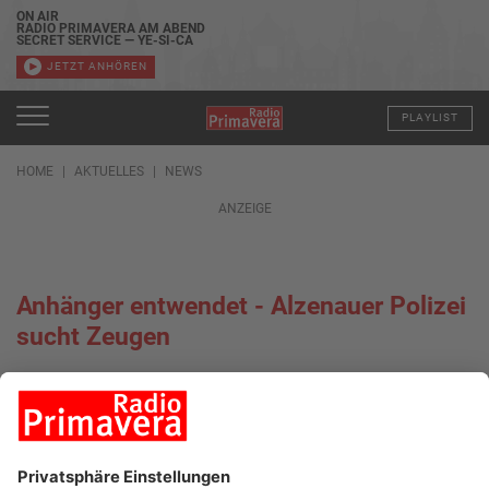
ON AIR
RADIO PRIMAVERA AM ABEND
SECRET SERVICE — YE-SI-CA
JETZT ANHÖREN
PLAYLIST
HOME
AKTUELLES
NEWS
ANZEIGE
Anhänger entwendet - Alzenauer Polizei
sucht Zeugen
15.07.2022, 13:58 UHR