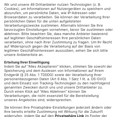
ALZENAU.
Zwischen Montag und Donnerstag hat ein
Unbekannter einen Pkw-Anhänger entwendet. Die Alzenauer
Polizei hat die Ermittlungen aufgenommen und sucht Zeugen.
Dem Sachstand nach ist der Anhänger der Marke Humbaur mit
dem amtlichen Kennzeichen AB-JM755 zwischen Montag,
18:00 Uhr, und Donnerstag, 14:00 Uhr, entwendet worden.
Dieser war in der Bernhardstraße 8 in einem Hof abgestellt.
Der Gesamtwert der Beute beläuft sich auf rund 10.000 Euro.
Hinweise nimmt die Polizeiinspektion Alzenau unter Tel.: