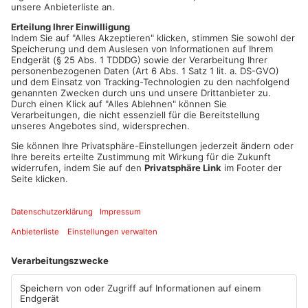
Nazmi G. soll die 19-Jährige im Schwesternwohnheim des
Aschaffenburger Krankenhauses mit einem Netzschal
erdrosselt haben – laut Staatsanwaltschaft aus Eifersucht und
Rache. Nach der Tat floh der Mann zunächst in die Türkei. Erst
vergangenen Sommer gelang den Ermittlern der Durchbruch:
41 Jahre nach dem Verbrechen wurde der heute 66-Jährige
festgenommen. Fünf Verhandlungstage sind für Mai und Juni
angesetzt. Weil die Tat so lange zurückliegt, kommt rechtlich
nur noch eine Verurteilung wegen Mordes infrage – andere
Delikte wie Totschlag sind bereits verjährt.
Artikel teilen
ANZEIGE