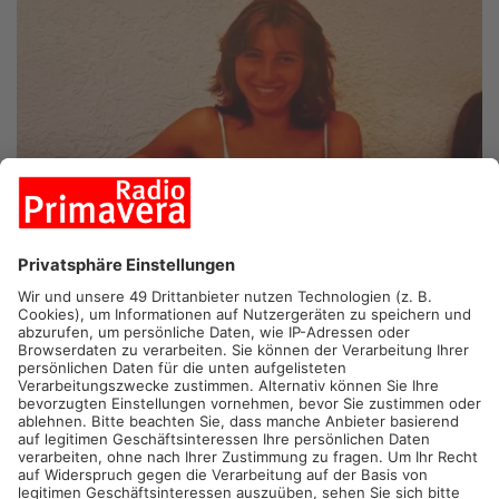
ASCHAFFENBURG.
41 Jahre nach dem Mord an der
Aschaffenburger Schwesternschülerin Maria Köhler kommt
der Fall jetzt tatsächlich vor Gericht. Das Landgericht
Aschaffenburg hat die Anklage zugelassen – ab Mai wird der
Cold Case verhandelt.
Vor drei Wochen wurden die Ermittlungen im Fall der getöteten
Schwesternschülerin abgeschlossen. Die Staatsanwaltschaft
Aschaffenburg erhob daraufhin Mordanklage gegen ihren
damaligen Ex-Freund – jetzt hat das Landgericht die Anklage
zugelassen, damit kommt es zum Prozess. Der Angeklagte