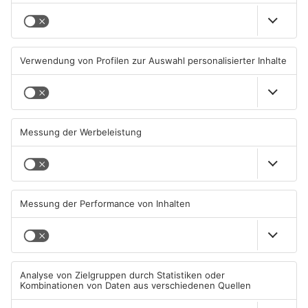
Aschaffenburg: Prozess um
AB: Sperrmüllpresse brennt
schweren E-Scooter-Raub
auf Recyclinghof
beginnt
04.08.2026, 06:36 UHR IN
01.08.2026, 14:33 UHR IN
ASCHAFFENBURG
ASCHAFFENBURG
TOPNEWS