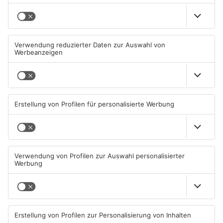
Mehr aus
Aschaffenburg
TOPNEWS
Große Baustelle in
Feuerwerk löst wohl Brand in
Aschaffenburger Innenstadt
Aschaffenburg-Schweinheim
beendet
aus
05.08.2026, 06:40 UHR IN
04.08.2026, 13:21 UHR IN
ASCHAFFENBURG
ASCHAFFENBURG
TOPNEWS