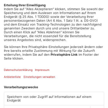
Hanau-Wolfgang wurde ein Autofahrer auf der B43a leicht
verletzt. Auf der B469 lag heute morgen zwischen
Großostheim und Stockstadt ein Baum. Der sorgte für Staus,
bis die Feuerwehr in entfernt hatte.
Artikel teilen
ANZEIGE
Mehr aus
Primaveraland