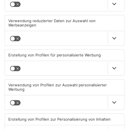
Sommerferien vorbei:
Diese Maislabyrinthe im
Schulstart in Hessen heute
Primaveraland haben schon
geöffnet
10.08.2026, 06:39 UHR IN
08.08.2026, 09:45 UHR IN
PRIMAVERALAND
PRIMAVERALAND
TOPNEWS
TOPNEWS