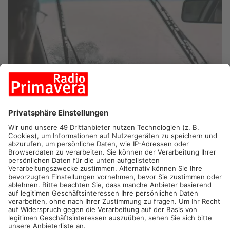
PRIMAVERALAND.
Endlich ist er da - der von den Landwirten
und Gartenbesitzern im Primaveraland lang ersehnte Regen.
Erhöhte Wachsamkeit war dagegen für die Berufspendler heute
morgen angesagt.
Für viele Autofahrer war das in der Früh eine Herausforderung.
Schließlich hat es monatelang kaum geregnet. Aber die
Pendler haben das ganz gut gemeistert und sind überwiegend
vorsichtig unterwegs gewesen, sagt die Hösbacher
Verkehrspolizei in einer ersten Bilanz. Lediglich zwei Unfälle
mit Blechschäden mussten die Beamten aufnehmen. Bei