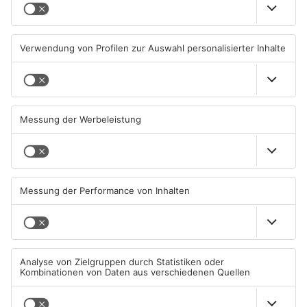
Ferienende: ADAC erwartet
Beobachtungsflüge im
Stau-Wochenende im
Primaveraland wegen
Primaveraland
Waldbrandgefahr
08.08.2026, 09:39 UHR IN
08.08.2026, 09:33 UHR IN
PRIMAVERALAND
PRIMAVERALAND
TOPNEWS
Müll wird in Kreisen
Schwimmbäder im
Aschaffenburg und
Primaveraland weisen teils
Miltenberg früher abgeholt
erhebliche Mängel auf