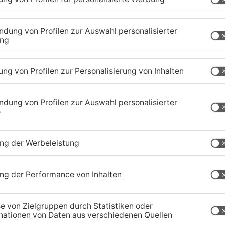
1
/
46