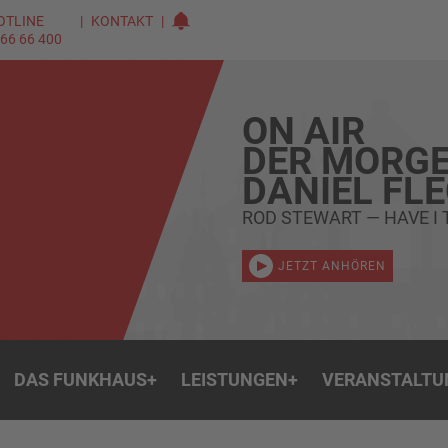
OTLINE
KONTAKT
 66 66 400
ON AIR
DER MORGE
DANIEL FL
ROD STEWART — HAVE I 
JETZT ANHÖREN
DAS FUNKHAUS
+
LEISTUNGEN
+
VERANSTALTU