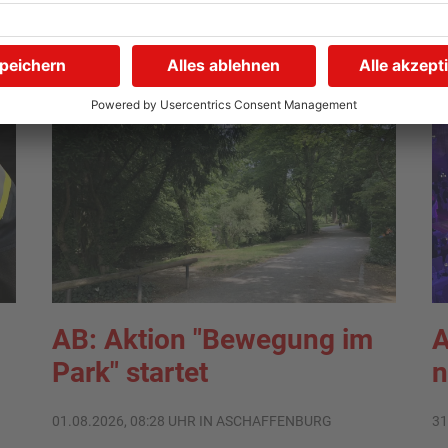
AB: Aktion "Bewegung im
A
Park" startet
n
01.08.2026, 08:28 UHR IN ASCHAFFENBURG
31