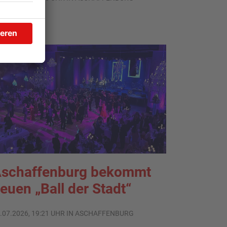
TOPNEWS
schaffenburg bekommt
euen „Ball der Stadt“
.07.2026, 19:21 UHR IN ASCHAFFENBURG