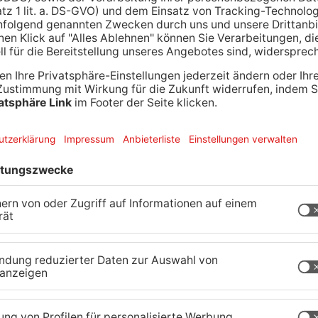
ast war Bundestagspräsidentin Bärbel Bas aus
sie die besondere Bedeutung der Kommunalpolitik,
e Menschen unmittelbar vor ihrer Haustür