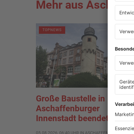
Mehr aus Aschaffe
TOPNEWS
Große Baustelle in
Aschaffenburger
Innenstadt beendet
05.08.2026, 06:40 UHR IN ASCHAFFENBURG