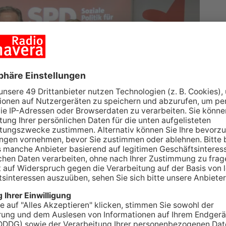
eujahrsempfang der SPD standen sowohl die
g des Anschlags im Aschaffenburger