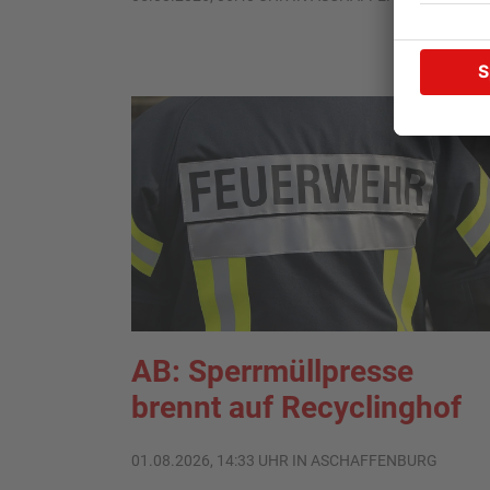
AB: Sperrmüllpresse
brennt auf Recyclinghof
01.08.2026, 14:33 UHR IN ASCHAFFENBURG