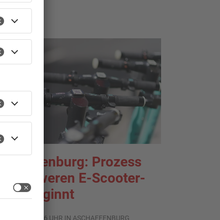
TOPNEWS
schaffenburg: Prozess
m schweren E-Scooter-
aub beginnt
.08.2026, 06:36 UHR IN ASCHAFFENBURG