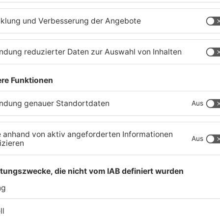
nburg
Feuerwerk löst wohl Brand
A
in Aschaffenburg-
u
Schweinheim aus
R
04.08.2026, 13:21 UHR IN ASCHAFFENBURG
04