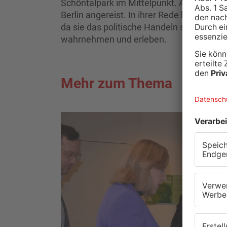
Schöntalpark im Mittelpunkt. Als Ehreng
Berlin angereist. In ihrer Rede betonte 
da sie das politische Handeln sei, das di
wahrnehmen und erleben.
Mehr zum Thema