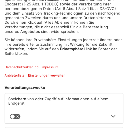
Artikel teilen
Mehr aus
Primaveraland
TOPNEWS
Diese Maislabyrinthe im
Ferienende: ADAC erwartet
Primaveraland haben schon
Stau-Wochenende im
geöffnet
Primaveraland
08.08.2026, 09:45 UHR IN
08.08.2026, 09:39 UHR IN
PRIMAVERALAND
PRIMAVERALAND