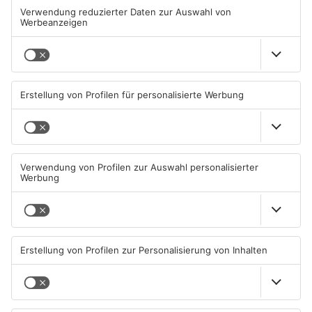
TOPNEWS
Beobachtungsflüge im
Müll wird in Kreisen
Primaveraland wegen
Aschaffenburg und
Waldbrandgefahr
Miltenberg früher abgeholt
08.08.2026, 09:33 UHR IN
07.08.2026, 09:25 UHR IN
PRIMAVERALAND
PRIMAVERALAND
TOPNEWS
TOPNEWS