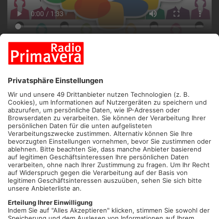
ANZEIGE
ASCHAFFENBURG.
Heute Nachmittag kamen einige politische
Persönlichkeiten zusammen und zwar beim diesjährigen
Neujahrsempfang der CSU Aschaffenburg. Diesmal jedoch
zum aller ersten Mal digital – natürlich wegen Corona.
Gesprochen wurde vor allem über die Ampel-Regierung, neue
Weichenstellungen und die Ernüchterung darüber, dass
Deutschland immer noch kein Digitalministerium hat! Mit
dabei waren CSU-ler wie Winfried Bauback, Judith Gerlach,
Andrea Lindholz, viele Bürgermeister der Region und auch
Landrat Dr. Alexander Legler. Ehrengast des Abends war Ralph
Brinkhaus, Fraktionsvorsitzender der CDU/CSU im Deutschen
Bundestag.