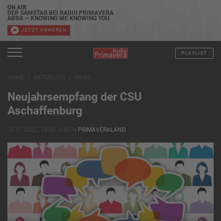
ON AIR
DER SAMSTAG BEI RADIO PRIMAVERA
ABBA — KNOWING ME KNOWING YOU
JETZT ANHÖREN
PLAYLIST
HOME
AKTUELLES
NEWS
Neujahrsempfang der CSU
Aschaffenburg
29.01.2022, 18:30 UHR IN
PRIMAVERALAND