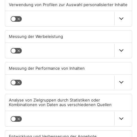
Schwimmbäder im
Waldbrandgefahr im
Primaveraland weisen teils
Primaveraland bleibt
erhebliche Mängel auf
weiterhin sehr hoch
06.08.2026, 06:37 UHR IN
06.08.2026, 06:34 UHR IN
PRIMAVERALAND
PRIMAVERALAND