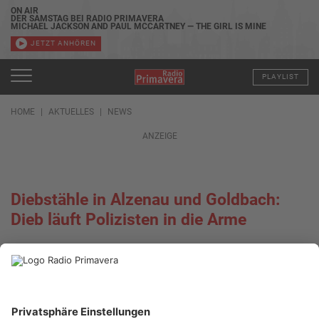
ON AIR
DER SAMSTAG BEI RADIO PRIMAVERA
MICHAEL JACKSON AND PAUL MCCARTNEY — THE GIRL IS MINE
JETZT ANHÖREN
PLAYLIST
HOME
AKTUELLES
NEWS
ANZEIGE
Diebstähle in Alzenau und Goldbach:
Dieb läuft Polizisten in die Arme
23.01.2022, 15:24 UHR