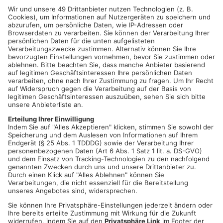
ASCHAFFENBURG/ALZENAU/GOLDBACH.
Am Samstag
gegen 15.30 Uhr hielt sich eine Streifenbesatzung in anderer
Sache von einer Drogeriefiliale in der Maximilianstraße auf, als
eine Mitarbeiterin des Geschäfts einen Mann verfolgte. Dieser
konnte durch die Polizisten festgehalten werden. Wie sich
herausstellte hatte der 24-jährige Mann zuvor Parfümflakons
im Wert von 250 Euro eingesteckt und ohne bezahlen das
Geschäft verlassen. In seinem Pkw konnten noch weitere
gestohlene Artikel im Gesamtwert von 700 Euro aufgefunden
werden, die er zuvor aus Geschäften in Hessen und Alzenau
entwendet hatte. Auch ein Ladendiebstahl vom Freitag in