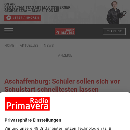
ON AIR
DER NACHMITTAG MIT MAX OSSBERGER
GEORGE EZRA — BLAME IT ON ME
JETZT ANHÖREN
PLAYLIST
HOME
AKTUELLES
NEWS
ANZEIGE
Aschaffenburg: Schüler sollen sich vor
Schulstart schnelltesten lassen
05.01.2022, 07:17 UHR