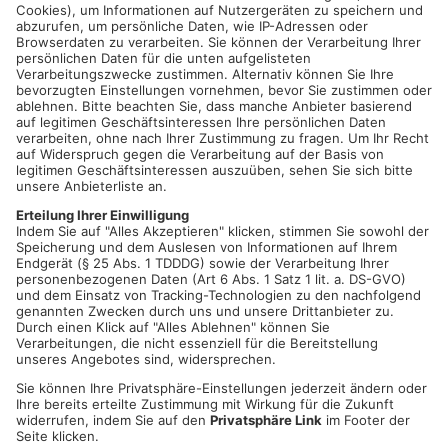
ASCHAFFENBURG.
Das Aschaffenburger Gesundheitsamt ruft
alle Schüler auf, sich vor dem Schulstart am Montag nochmal
auf Corona schnelltesten zu lassen. Hierfür stehen am
Sonntag zusätzliche Testkapazitäten zur Verfügung -und zwar
in Mömbris, Schöllkrippen und Aschaffenburg. Das Angebot
richtet sich ausschließlich an Schulkinder, heißt es. Wichtig:
Interessierte müssen einen zuvor einen Termin vereinbaren
Artikel teilen