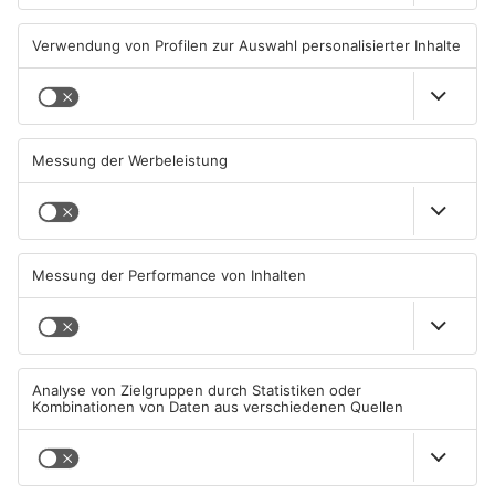
TOPNEWS
Aschaffenburg: Prozess um
AB: Sperrmüllpresse brennt
schweren E-Scooter-Raub
auf Recyclinghof
beginnt
04.08.2026, 06:36 UHR IN
01.08.2026, 14:33 UHR IN
ASCHAFFENBURG
ASCHAFFENBURG