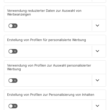
Straßensperrung in
Zwei Fußgänger in
Aschaffenburg wegen
Aschaffenburg von
Gasnetz-Reparatur
Mercedes erfasst
08.08.2026, 13:53 UHR IN
07.08.2026, 07:52 UHR IN
ASCHAFFENBURG
ASCHAFFENBURG
TOPNEWS
Große Baustelle in
Feuerwerk löst wohl Brand in
Aschaffenburger Innenstadt
Aschaffenburg-Schweinheim
beendet
aus
05.08.2026, 06:40 UHR IN
04.08.2026, 13:21 UHR IN
ASCHAFFENBURG
ASCHAFFENBURG