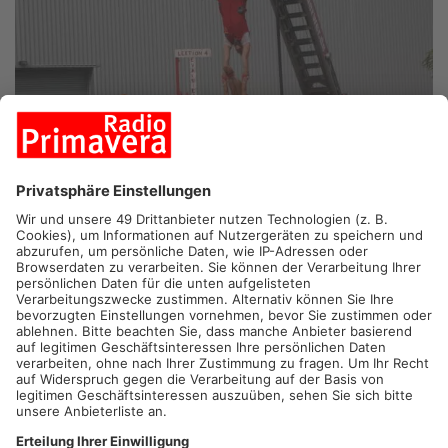
ASCHAFFENBURG.
Der Campus der Technischen Hochschule
in Aschaffenburg verwandelt sich ab heute in eine Open-Air-
Bühne. Die „Aschaffenburger Sommerbühnen“ laden bis Ende
August zu einem vielseitigen Kulturprogramm unter freiem
Himmel ein. Unter dem Motto „Hamlet bis Heavy Metal“ bietet
das Event bis Ende August wieder eine Plattform für
verschiedenste Konzerte, Theateraufführungen und Kabarett.
Artikel teilen