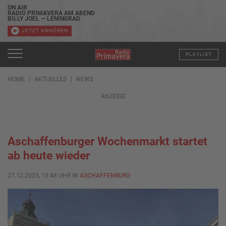
ON AIR
RADIO PRIMAVERA AM ABEND
BILLY JOEL — LENINGRAD
JETZT ANHÖREN
PLAYLIST
HOME
AKTUELLES
NEWS
ANZEIGE
Aschaffenburger Wochenmarkt startet
ab heute wieder
27.12.2025, 13:48 UHR IN
ASCHAFFENBURG