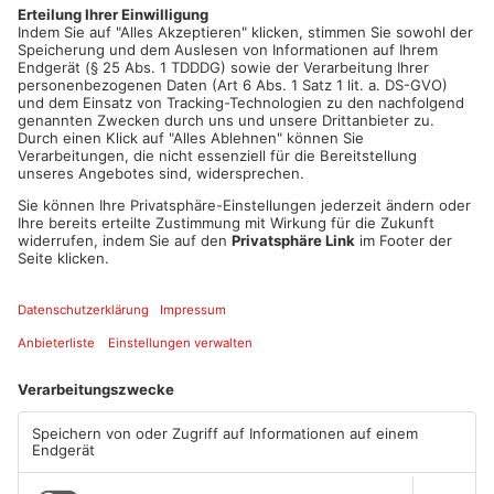
Freie Bahn herrscht hingegen in Rödermark – dort ist der
Urberacher Bahnübergang zwischen dem Kleingartenverein und
dem KSV-Gelände wieder frei.
Artikel teilen
ANZEIGE
Mehr aus
Aschaffenburg
TOPNEWS