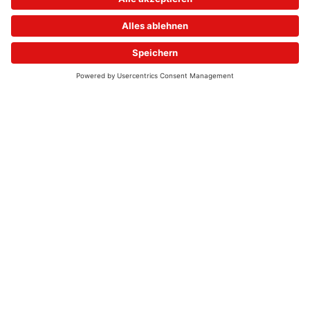
© 2026 - UKW-Frequenzen 100,4 & 99,4 & 90,8 | DAB+ | Alexa