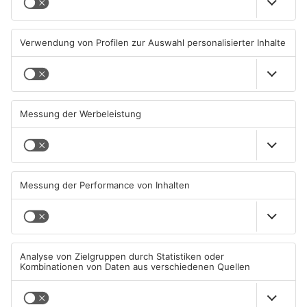
Feuerwerk löst wohl Brand in
Aschaffenburg: Prozess um
Aschaffenburg-Schweinheim
schweren E-Scooter-Raub
aus
beginnt
04.08.2026, 13:21 UHR IN
04.08.2026, 06:36 UHR IN
ASCHAFFENBURG
ASCHAFFENBURG
AB: Sperrmüllpresse brennt
AB: Aktion "Bewegung im
auf Recyclinghof
Park" startet
01.08.2026, 14:33 UHR IN
01.08.2026, 08:28 UHR IN
ASCHAFFENBURG
ASCHAFFENBURG