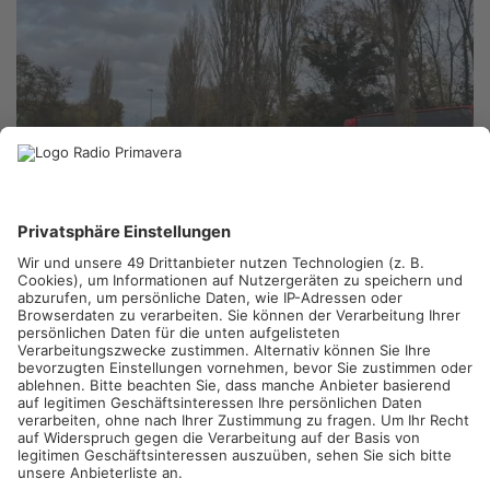
ASCHAFFENBURG/HANAU/RÖDERMARK.
Der vierspurige
Ausbau der B 26 bei Aschaffenburg geht in die nächste Runde
und sorgt für weitere Einschränkungen am Schönbusch. Ab
heute beginnen die Asphaltarbeiten auf der Fahrspur, die von
Stockstadt nach Aschaffenburg führt. Gut eine Woche lang ist
in Stoßzeiten laut Bauamt mit langen Rückstaus zu rechnen.
Auch in Hanau gibt es noch Einschränkungen für Autofahrer:
Im Parkhaus „Am Forum“ dauern die Sanierungsarbeiten länger
als geplant.