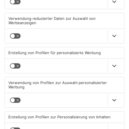
Zwei Fußgänger in
Große Baustelle in
Aschaffenburg von
Aschaffenburger Innenstadt
Mercedes erfasst
beendet
07.08.2026, 07:52 UHR IN
05.08.2026, 06:40 UHR IN
ASCHAFFENBURG
ASCHAFFENBURG
TOPNEWS