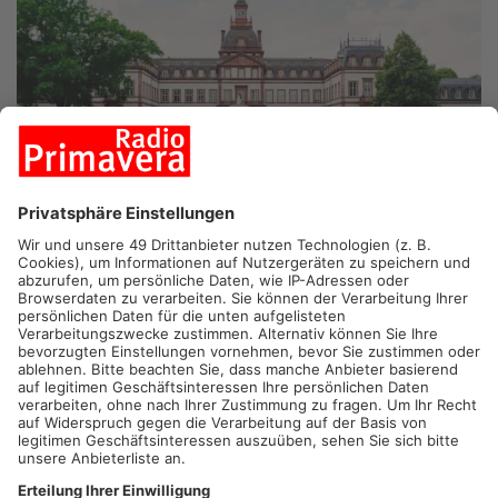
HANAU.
Die Auskreisung der Stadt Hanau aus dem Main-
Kinzig-Kreis soll 2026 passieren. Das hat Landrat Thorsten
Stolz bekannt gegeben. Laut ihm wird die Auskreisung der
Gebrüder-Grimm-Stadt am 1. Januar 2026 stattfinden, zuvor
war diese immer wieder verschoben worden. Die Auskreisung
soll passieren, obwohl Hanau laut dem statistischen
Landesamt noch nicht 100.000 Einwohner hat.
Artikel teilen