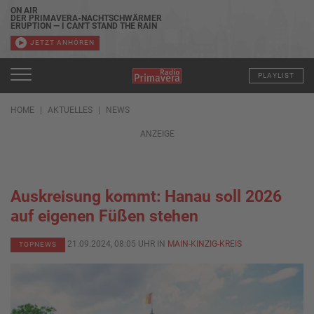
ON AIR
DER PRIMAVERA-NACHTSCHWÄRMER
ERUPTION — I CAN'T STAND THE RAIN
JETZT ANHÖREN
PLAYLIST
HOME
AKTUELLES
NEWS
ANZEIGE
Auskreisung kommt: Hanau soll 2026
auf eigenen Füßen stehen
21.09.2024, 08:05 UHR IN
MAIN-KINZIG-KREIS
TOPNEWS