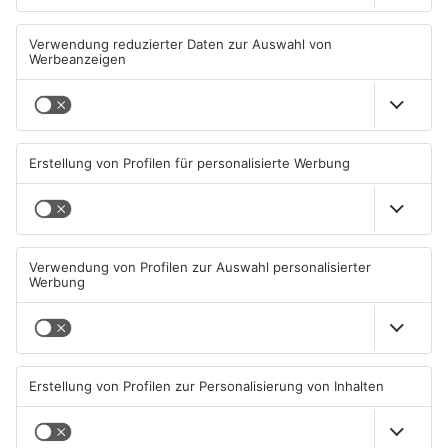
Mann schießt in Neuberg mit
Schwerer Unfall zwischen
Schreckschusswaffe auf
Langenselbolder Dreieck und
Busfahrer
Hanauer Kreuz
07.08.2026, 07:12 UHR IN MAIN-
07.08.2026, 07:07 UHR IN MAIN-
KINZIG-KREIS
KINZIG-KREIS
Ausstellung in Bruchköbel
Wohnhausbrand in Maintal:
zum Thema "Wasser im
Zwei Menschen verletzt
Klimawandel"
07.08.2026, 05:00 UHR IN MAIN-
06.08.2026, 15:42 UHR IN MAIN-
KINZIG-KREIS
KINZIG-KREIS