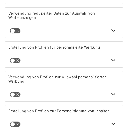
Müll wird in Kreisen
Schwimmbäder im
Aschaffenburg und
Primaveraland weisen teils
Miltenberg früher abgeholt
erhebliche Mängel auf
07.08.2026, 09:25 UHR IN
06.08.2026, 06:37 UHR IN
PRIMAVERALAND
PRIMAVERALAND
TOPNEWS
TOPNEWS
Waldbrandgefahr im
Brände in Seligenstadt,
Primaveraland bleibt
Waldaschaff und zwischen
weiterhin sehr hoch
Hanau und Kahl
06.08.2026, 06:34 UHR IN
05.08.2026, 06:36 UHR IN