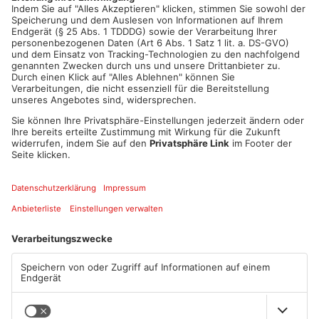
ANZEIGE
Mehr aus
Primaveraland
TOPNEWS