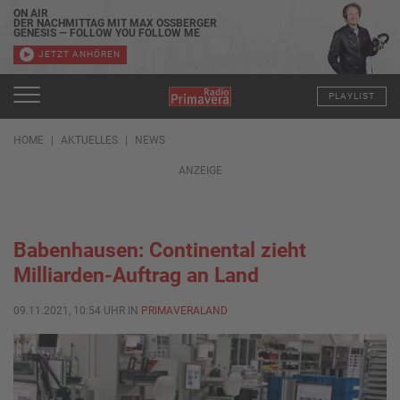
ON AIR
DER NACHMITTAG MIT MAX OSSBERGER
GENESIS — FOLLOW YOU FOLLOW ME
JETZT ANHÖREN
PLAYLIST
HOME
AKTUELLES
NEWS
ANZEIGE
Babenhausen: Continental zieht
Milliarden-Auftrag an Land
09.11.2021, 10:54 UHR IN
PRIMAVERALAND