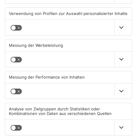
PRIMAVERALAND
PRIMAVERALAND
TOPNEWS
Gewässer im Primaveraland
Kliniken im Primaveraland
leiden unter Trockenheit
melden mehr Patienten
durch Hitze
04.08.2026, 15:07 UHR IN
04.08.2026, 07:50 UHR IN
PRIMAVERALAND
PRIMAVERALAND