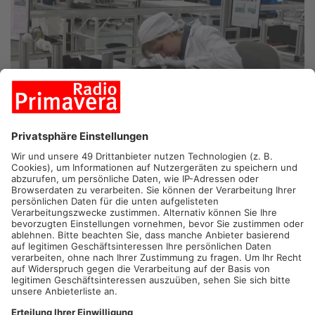
BABENHAUSEN.
Der Zulieferer Continental in Babenhausen
hat mit seinen neuen OLED Displays einen Milliarden-Auftrag
an Land gezogen. Die werden in einem Serienfahrzeug eines
globalen Autobauers verbaut, wie der DAX Konzern heute
mitgeteilt hat.
Serienstart ist für 2023 geplant. Um welchen Autokonzern es
sich handelt, dazu äußert sich Conti bisher nicht.
Artikel teilen