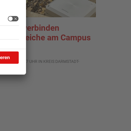
ienen verbinden
achbereiche am Campus
ieburg
.07.2026, 14:47 UHR IN KREIS DARMSTADT-
IEBURG