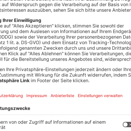
 der Babenhäuser Joachim-Schumann-Schule ist
 Park- und Fahrradstellplätze errichtet. Heute
flächen offiziell durch den ersten
t. Die Kosten des Projekts belaufen sich auf rund