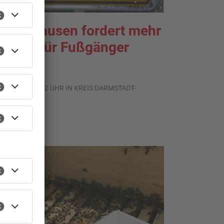
abenhausen fordert mehr
chutz für Fußgänger
.08.2026, 16:32 UHR IN KREIS DARMSTADT-
IEBURG