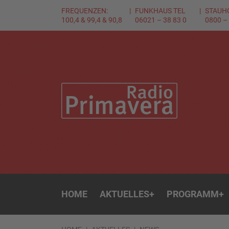
FREQUENZEN:
FUNKHAUS TEL
STAUH
100,4 & 99,4 & 90,8
06021 – 38 83 0
0800 –
HOME
AKTUELLES
+
PROGRAMM
+