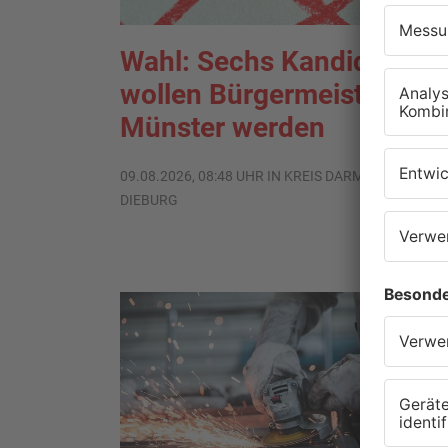
Wahl: Sechs Kandidaten
wollen Bürgermeister in
Münster werden
09.08.2026, 08:48 UHR IN KREIS DARMSTADT-
DIEBURG