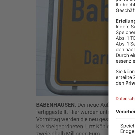
BABENHAUSEN.
Der neue Außenbereich
fertiggestellt. Hier wurden unter anderem
Vormittag werden die neu gestalteten Frei
Kreisbeigeordneten Lutz Köhler präsentier
zweieinhalb Millionen Euro.