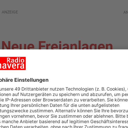
ANZEIGE
A
Neue Freianlagen
Schumann-Schule
URG