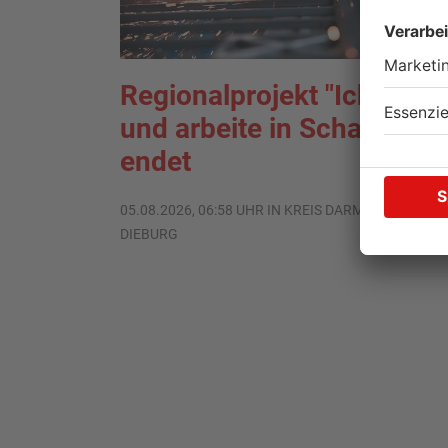
Regionalprojekt "Ich lebe
und arbeite in Schaafheim
endet
05.08.2026, 06:58 UHR IN KREIS DARMSTADT-
DIEBURG