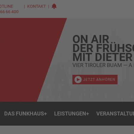
OTLINE
KONTAKT
 66 66 400
ON AIR
DER FRÜH
MIT DIETER
VIER TIROLER BUAM — A
JETZT ANHÖREN
DAS FUNKHAUS
+
LEISTUNGEN
+
VERANSTALTU