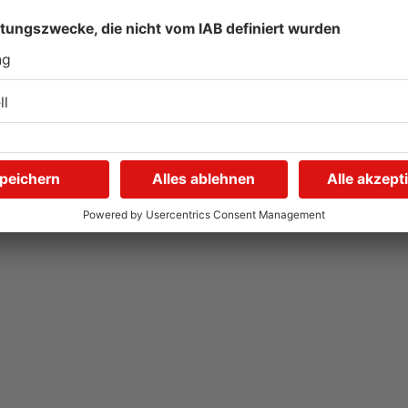
Mann aus dem Kreis
B
"
Darmstadt-Dieburg
F
gewinnt 2,8 Millionen Euro
D
04.08.2026, 09:24 UHR IN KREIS DARMSTADT-
31
DIEBURG
D