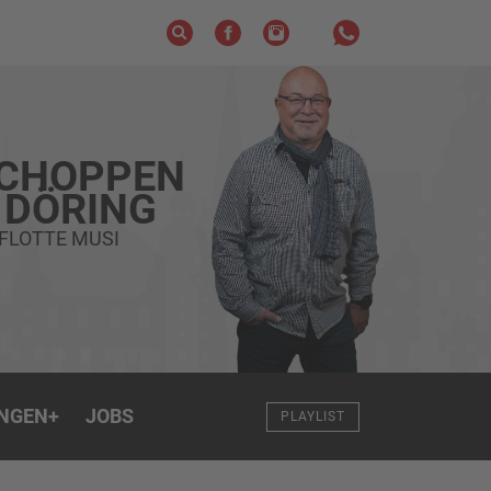
SCHOPPEN
 DÖRING
 FLOTTE MUSI
NGEN
+
JOBS
PLAYLIST