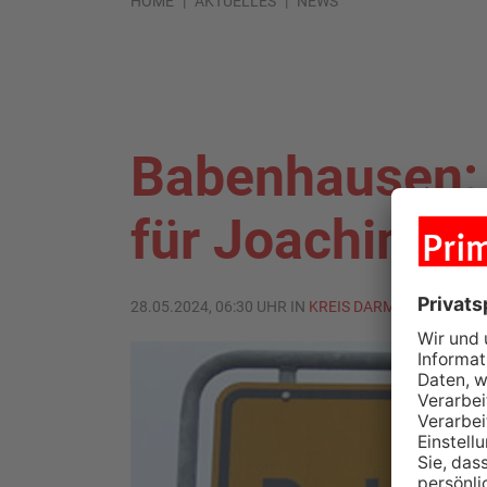
HOME
AKTUELLES
NEWS
Babenhausen: 
für Joachim-
28.05.2024, 06:30 UHR IN
KREIS DARMSTADT-DIEB