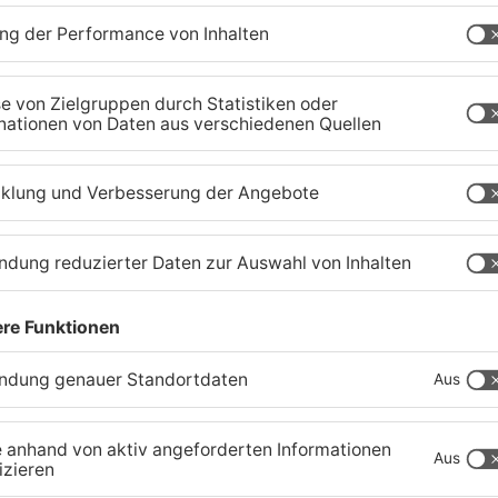
Feuerwehreinsatz in
B
Münster: Defekter Traktor
S
verursacht Feldbrand
06.08.2026, 11:36 UHR IN KREIS DARMSTADT-
05
DIEBURG
D