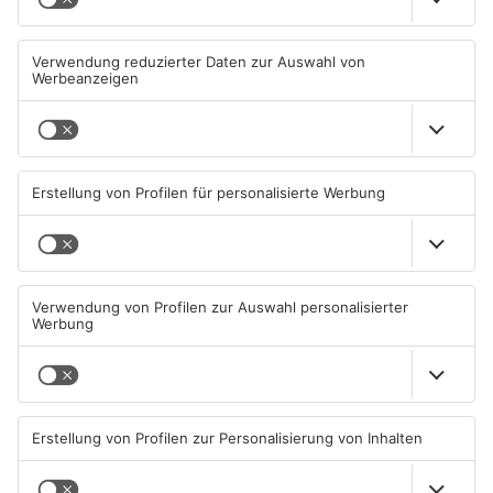
Großkrotzenburger Randale-
Mann schießt in Neuberg mit
Pfauen noch nicht
Schreckschusswaffe auf
eingefangen
Busfahrer
09.08.2026, 08:54 UHR IN MAIN-
07.08.2026, 07:12 UHR IN MAIN-
KINZIG-KREIS
KINZIG-KREIS
Schwerer Unfall zwischen
Ausstellung in Bruchköbel
Langenselbolder Dreieck und
zum Thema "Wasser im