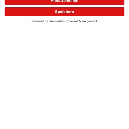
© 2026 - UKW-Frequenzen 100,4 & 99,4 & 90,8 | DAB+ | Alexa
Allgemeine Kontaktnummer