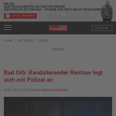
ON AIR
DER FRÜHSCHOPPEN MIT DIETER DÖRING
SÜDTIROLER SPITZBUAM — SCHENK MIR HEUT NACHT DEIN GANZES HERZ
JETZT ANHÖREN
PLAYLIST
HOME
AKTUELLES
NEWS
ANZEIGE
Bad Orb: Randalierender Rentner legt
sich mit Polizei an
09.01.2025, 12:58 UHR IN
MAIN-KINZIG-KREIS