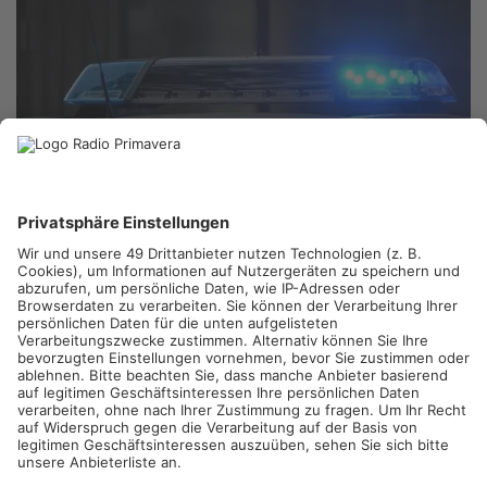
BAD ORB.
Ein randalierender Rentner hat sich in Bad Orb mit
Polizeibeamten angelegt und einem von ihnen mit der Faust
ins Gesicht geschlagen. Offenbar war der 71-jährige betrunken,
wie die Polizei mitteilte.
Heftiger Widerstand gegen die Festnahme
Gegen seine Festnahme setzte sich der Mann ebenfalls heftig
zur Wehr, weshalb er jetzt mehrere Strafverfahren am Hals hat.
Was zu dem Faustschlag gegen den Beamten in Bad Orb
geführt hat, hat die Polizei nicht mitgeteilt.