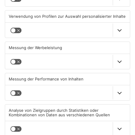
Hanauer Kreuz
Klimawandel"
07.08.2026, 07:07 UHR IN MAIN-
07.08.2026, 05:00 UHR IN MAIN-
KINZIG-KREIS
KINZIG-KREIS
Wohnhausbrand in Maintal:
Gute Nachrichten für Pendler
Zwei Menschen verletzt
im Main-Kinzig-Kreis und in
Hanau
06.08.2026, 15:42 UHR IN MAIN-
06.08.2026, 11:33 UHR IN MAIN-
KINZIG-KREIS
KINZIG-KREIS