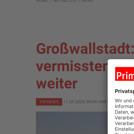
HOME
AKTUELLES
NEWS
Großwallstadt
vermisstem S
weiter
11.05.2026, 09:04 UHR IN
KREIS MIL
TOPNEWS