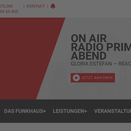
OTLINE
KONTAKT
 66 66 400
ON AIR
RADIO PRI
ABEND
GLORIA ESTEFAN — REA
JETZT ANHÖREN
DAS FUNKHAUS
+
LEISTUNGEN
+
VERANSTALTU