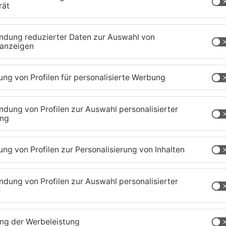
 wollte am Sonntagnachmittag offenbar den Fluss
h ungeklärter Ursache in Not und ging unter. Am
 Booten, Tauchern, Drohnen und einem
bruch der Dunkelheit wurde die Rettungssuche
tenberg