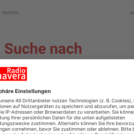
ANZEIGE
A
: Suche nach
chwimmer geht
TENBERG