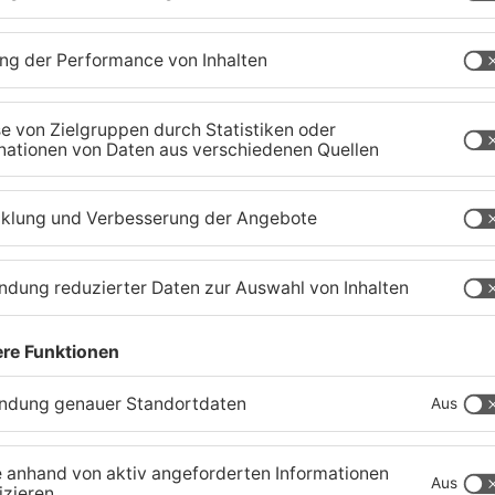
r
Zustand des Faulbacher
S
Gemeindewaldes soll
T
erfasst werden
M
04.08.2026, 06:33 UHR IN KREIS MILTENBERG
01