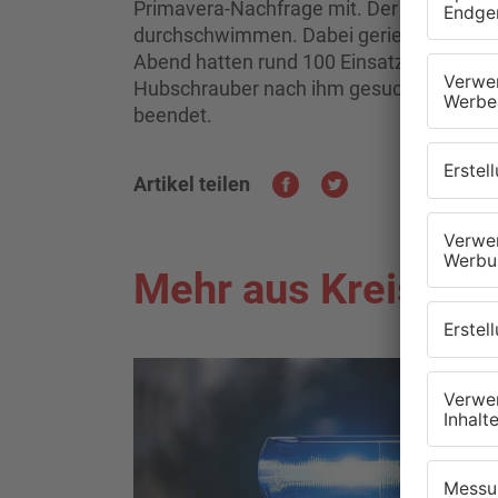
Primavera-Nachfrage mit. Der 23-Jährige
durchschwimmen. Dabei geriet er aus noc
Abend hatten rund 100 Einsatzkräfte mit
Hubschrauber nach ihm gesucht. Mit Ein
beendet.
Artikel teilen
Mehr aus Kreis Mil