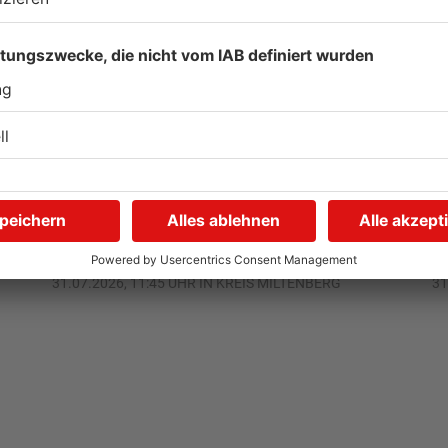
Autofahrerin mit drei
E
Promille in Eichenbühl
S
gestoppt
A
V
31.07.2026, 11:45 UHR IN KREIS MILTENBERG
31