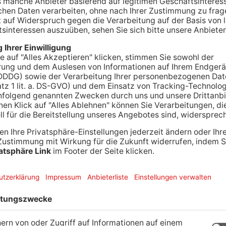
ach einem Badeunfall im Main bei Großwallstadt
mmer heute weiter. Das teilte die Polizei auf