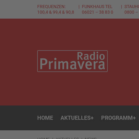
FREQUENZEN:
FUNKHAUS TEL
STAUH
100,4 & 99,4 & 90,8
06021 – 38 83 0
0800 –
HOME
AKTUELLES
+
PROGRAMM
+