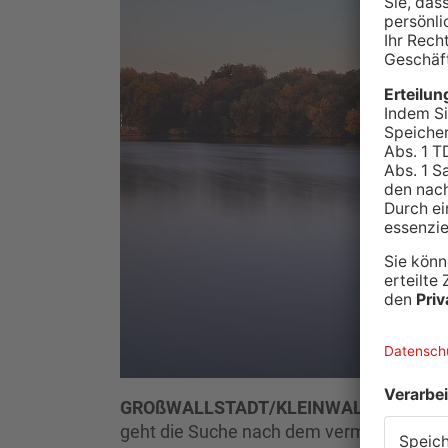
GROßWALLSTADT/KLEINWALLSTADT.
N
geht die Suche nach dem vermissten Schwi