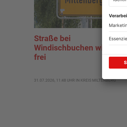
Straße bei
Windischbuchen wieder
frei
31.07.2026, 11:48 UHR IN KREIS MILTENBERG