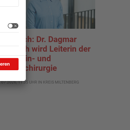
rlenbach: Dr. Dagmar
ohlbach wird Leiterin der
llgemein- und
iszeralchirurgie
.07.2026, 11:35 UHR IN KREIS MILTENBERG