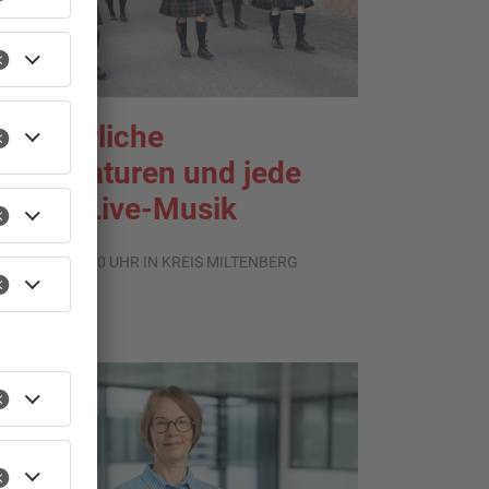
ommerliche
emperaturen und jede
enge Live-Musik
.08.2026, 21:20 UHR IN KREIS MILTENBERG