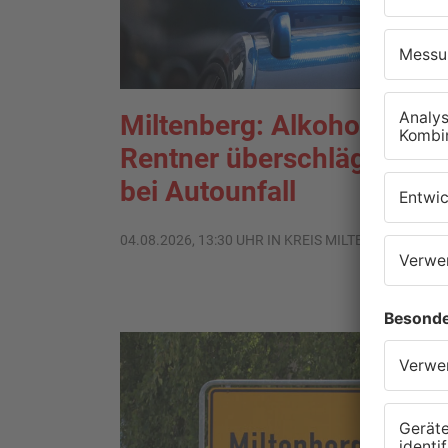
Miltenberg: Alkoholisierte
Rentner überschlägt sich
bei Autounfall
04.08.2026, 13:30 UHR IN KREIS MILTENBERG