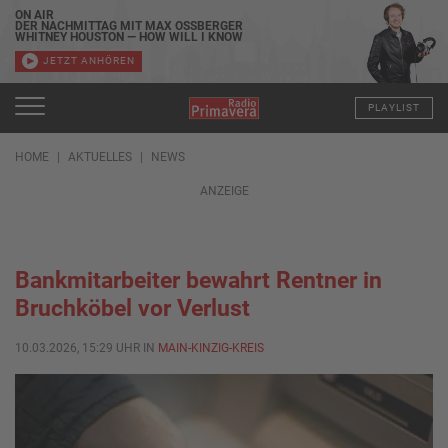
ON AIR
DER NACHMITTAG MIT MAX OSSBERGER
WHITNEY HOUSTON — HOW WILL I KNOW
JETZT ANHÖREN
PLAYLIST
HOME
AKTUELLES
NEWS
ANZEIGE
Bankmitarbeiter bewahrt Rentner in
Bruchköbel vor Verlust
10.03.2026, 15:29 UHR IN
MAIN-KINZIG-KREIS