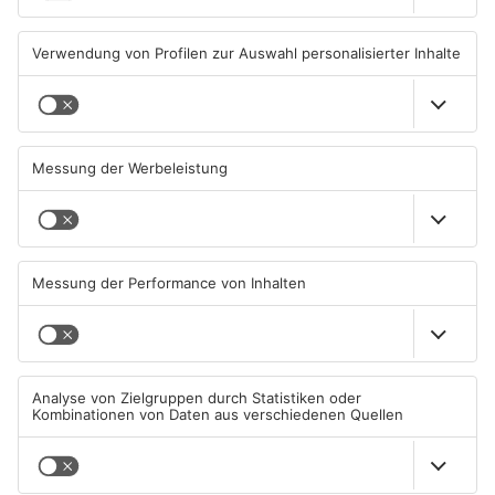
07.08.2026, 05:00 UHR IN MAIN-
06.08.2026, 15:42 UHR IN MAIN-
KINZIG-KREIS
KINZIG-KREIS
Gute Nachrichten für Pendler
Wächtersbacher
im Main-Kinzig-Kreis und in
Schwimmbad bleibt heute
Hanau
geschlossen
06.08.2026, 11:33 UHR IN MAIN-
05.08.2026, 07:31 UHR IN MAIN-
KINZIG-KREIS
KINZIG-KREIS