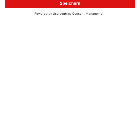
© 2026 - UKW-Frequenzen 100,4 & 99,4 & 90,8 | DAB+ | Alexa
Allgemeine Kontaktnummer
06021 – 38 83 0