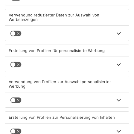
Mann schießt in Neuberg mit
Schwerer Unfall zwischen
Schreckschusswaffe auf
Langenselbolder Dreieck und
Busfahrer
Hanauer Kreuz
07.08.2026, 07:12 UHR IN MAIN-
07.08.2026, 07:07 UHR IN MAIN-
KINZIG-KREIS
KINZIG-KREIS
Ausstellung in Bruchköbel
Wohnhausbrand in Maintal:
zum Thema "Wasser im
Zwei Menschen verletzt
Klimawandel"