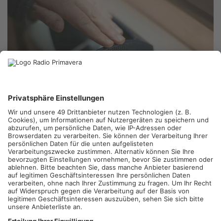
BRUCHKÖBEL.
In Bruchköbel hat ein Bankmitarbeiter einen
Rentner vor einem hohen Verlust bewahrt. Der 90-Jährige war
Opfer einer gängigen Betrugsmasche geworden und sollte
angeblich Kaution für ein Familienmitglied zahlen. Ein Mann
holte ihn von daheim ab und fuhr den Rentner zur Bank. Dort
schöpfte ein Mitarbeiter der Filiale Verdacht und verweigerte
dem Mann den Zugriff auf sein Schließfach. Ohne Geld fuhr der
Unbekannte den Hochbetagten dann zurück und flüchtete. Die
Kripo sucht jetzt nach ihm.