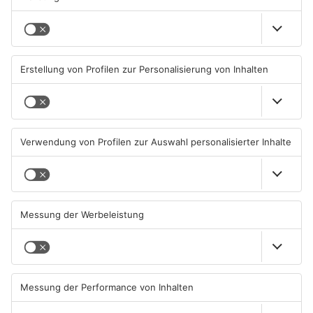
Diese Maislabyrinthe im
Ferienende: ADAC erwartet
Primaveraland haben schon
Stau-Wochenende im
geöffnet
Primaveraland
08.08.2026, 09:45 UHR IN
08.08.2026, 09:39 UHR IN
PRIMAVERALAND
PRIMAVERALAND
TOPNEWS
Beobachtungsflüge im
Müll wird in Kreisen
Primaveraland wegen
Aschaffenburg und
Waldbrandgefahr
Miltenberg früher abgeholt
08.08.2026, 09:33 UHR IN
07.08.2026, 09:25 UHR IN