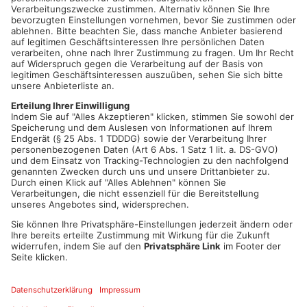
die ÖBB setzen auf FAIRTIQ und nutzen die von FAIRTIQ
betriebene Technologie in ihrer eigenen App.
So funktioniert eine Reise mit FAIRTIQ
Vor dem Einsteigen in Zug, Tram oder Bus checkt sich der
Fahrgast in der App mit einer Wischbewegung ein. Damit hat er
oder sie eine gültige Fahrkarte für den gesamten öffentlichen
Verkehr in der entsprechenden Region. Am Zielort
angekommen, beendet ein weiterer „Wisch“ die
Kostenerfassung. Die App erkennt die gefahrene Strecke
anhand der Standortermittlung und verrechnet das
preisoptimale Ticket.
Über die Verkehrsgemeinschaft am Bayerischen Untermain
(VAB)
Die Verkehrsgemeinschaft am Bayerischen Untermain GmbH
(VAB) mit Sitz in Aschaffenburg wurde 1995 gegründet, 2017
neu organisiert und in eine GmbH überführt. Unter dem Dach
der VAB fahren Busse und Züge mehrerer Unternehmen am
Bayerischen Untermain. Es bestehen ein einheitliches
Tarifsystem und ein abgestimmter Fahrplan.
Quelle: VAB
Artikel teilen