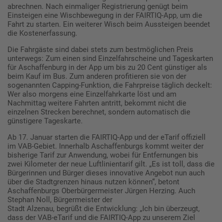
abrechnen. Nach einmaliger Registrierung genügt beim
Einsteigen eine Wischbewegung in der FAIRTIQ-App, um die
Fahrt zu starten. Ein weiterer Wisch beim Aussteigen beendet
die Kostenerfassung.
Die Fahrgäste sind dabei stets zum bestmöglichen Preis
unterwegs: Zum einen sind Einzelfahrscheine und Tageskarten
für Aschaffenburg in der App um bis zu 20 Cent günstiger als
beim Kauf im Bus. Zum anderen profitieren sie von der
sogenannten Capping-Funktion, die Fahrpreise täglich deckelt:
Wer also morgens eine Einzelfahrkarte löst und am
Nachmittag weitere Fahrten antritt, bekommt nicht die
einzelnen Strecken berechnet, sondern automatisch die
günstigere Tageskarte.
Ab 17. Januar starten die FAIRTIQ-App und der eTarif offiziell
im VAB-Gebiet. Innerhalb Aschaffenburgs kommt weiter der
bisherige Tarif zur Anwendung, wobei für Entfernungen bis
zwei Kilometer der neue Luftlinientarif gilt. „Es ist toll, dass die
Bürgerinnen und Bürger dieses innovative Angebot nun auch
über die Stadtgrenzen hinaus nutzen können“, betont
Aschaffenburgs Oberbürgermeister Jürgen Herzing. Auch
Stephan Noll, Bürgermeister der
Stadt Alzenau, begrüßt die Entwicklung: „Ich bin überzeugt,
dass der VAB-eTarif und die FAIRTIQ-App zu unserem Ziel