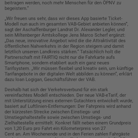
beitragen werden, noch mehr Menschen für den ÖPNV zu
begeistern.“
„Wir freuen uns sehr, dass wir dieses App basierte Ticket-
Modell nun auch im gesamten VAB-Gebiet anbieten können“,
sagt der Aschaffenburger Landrat Dr. Alexander Legler, und
sein Miltenberger Amtskollege Jens Marco Scherf ergänzt:
„Das neue, innovative Angebot wird die die Attraktivität des
öffentlichen Nahverkehrs in der Region steigern und damit
letztlich unseren Landkreis stärken.“ Tatsächlich holt die
Partnerschaft mit FAIRTIQ nicht nur die Fahrkarte aufs
Smartphone, sondern etabliert auch ein ganz neues
Tarifsystem. „Wir müssen flexibel und kreativ sein, um künftige
Tarifangebote in der digitalen Welt abbilden zu können“, erklärt
dazu Ioan Logigan, Geschäftsführer der VAB.
Deshalb hat sich der Verkehrsverbund für ein stark
vereinfachtes Modell entschieden. Der neue VAB-eTarif, der
mit Unterstützung eines externen Gutachters entwickelt wurde,
basiert auf Luftlinien-Entfernungen: Der Fahrpreis wird anhand
der kürzesten Strecke zwischen Einstiegs- und
Umstiegshaltestelle sowie zwischen Umstiegs- und
Zielhaltestelle ermittelt. Konkret fällt neben einem Grundpreis
von 1,20 Euro pro Fahrt ein Kilometerpreis von 27
Cent an. Am Wochenende und in den Ferien zahlen Fahrgäste