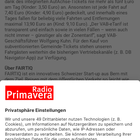
dank des integrierten AufAchse-Tickets nie mehr als fünf Euro
am Tag (Kinder: 3,50 Euro) an. Ansonsten ist jede Fahrt auf
7,40 Euro (Kinder: 4,90 Euro) gedeckelt, und innerhalb eines
Tages fallen für beliebig viele Fahrten und Entfernungen
maximal 13,90 Euro an (Kind: 9,10 Euro). „Der VAB-eTarif ist
transparent und einfach sowie in vielen Fällen – wenn auch
nicht immer – günstiger als der Zonentarif“, sagt VAB-
Geschäftsführer Wolfgang Kuhn. Für den Kauf von
subventionierten Gemeinde-Tickets stehen unseren
Fahrgästen weiterhin die bisherigen Vertriebskanäle (z. B. DB
Navigator-App) zur Verfügung.
Über FAIRTIQ
FAIRTIQ ist ein innovatives Schweizer Start-up aus Bern mit
dem Ziel, Reisen mit dem öffentlichen Verkehr so leicht wie
möglich zu machen. Die von FAIRTIQ entwickelte und
betriebene, gebührenfreie und nach strengen Qualitätskriterien
akkreditierte Ticketing-App kann bereits für den gesamten
öffentlichen Verkehr in der Schweiz und in Liechtenstein sowie
in Teilen Deutschlands und Österreichs genutzt werden. Mit
rund 40 Millionen Fahrten insgesamt ist das System die
weltweit erfolgreichste Check-in/Check-out-Lösung, verfügbar
für iPhone und Android. Die Partner von FAIRTIQ sind
Transportunternehmen und Verbünde in der Schweiz,
Deutschland, Österreich und Liechtenstein. Auch die SBB und