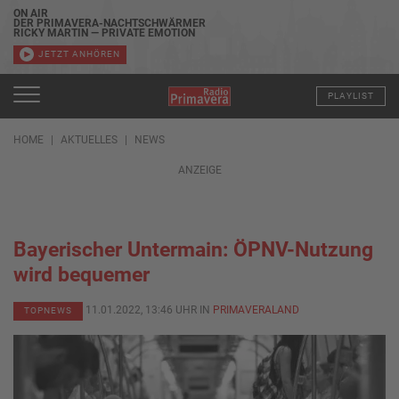
ON AIR
DER PRIMAVERA-NACHTSCHWÄRMER
RICKY MARTIN — PRIVATE EMOTION
JETZT ANHÖREN
PLAYLIST
HOME
AKTUELLES
NEWS
ANZEIGE
Bayerischer Untermain: ÖPNV-Nutzung
wird bequemer
11.01.2022, 13:46 UHR IN
PRIMAVERALAND
TOPNEWS