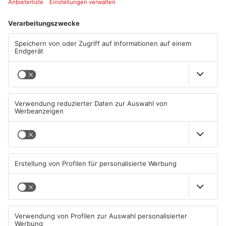
ANZEIGE
Mehr aus
Primaveraland
TOPNEWS