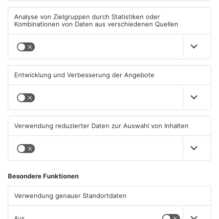
TOPNEWS
Gewässer im Primaveraland
Kliniken im Primaveraland
leiden unter Trockenheit
melden mehr Patienten
durch Hitze
04.08.2026, 15:07 UHR IN
04.08.2026, 07:50 UHR IN
PRIMAVERALAND
PRIMAVERALAND