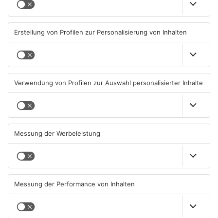
Aschaffenburg und
Primaveraland weisen teils
Miltenberg früher abgeholt
erhebliche Mängel auf
07.08.2026, 09:25 UHR IN
06.08.2026, 06:37 UHR IN
PRIMAVERALAND
PRIMAVERALAND
TOPNEWS
TOPNEWS
Waldbrandgefahr im
Brände in Seligenstadt,
Primaveraland bleibt
Waldaschaff und zwischen
weiterhin sehr hoch
Hanau und Kahl
06.08.2026, 06:34 UHR IN
05.08.2026, 06:36 UHR IN
PRIMAVERALAND
PRIMAVERALAND