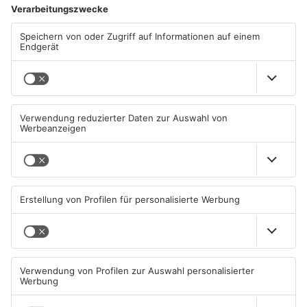
ANZEIGE
Mehr aus
Primaveraland
TOPNEWS
Müll wird in Kreisen
Schwimmbäder im