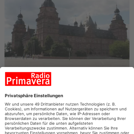
ASCHAFFENBURG.
Die Sanierung des Aschaffenburger
Schlosses geht weiter. Der Haushaltsausschuss des
bayerischen Landtags gab jetzt grünes Licht. Über 44 Millionen
Euro investiert der Freistaat im Schloss, wie unsere
Landtagsabgeordneten Martina Fehlner und Prof. Dr. Winfried
Bausback bekannt gaben. Die Haustechnik im Schloss
Johannisburg ist als nächstes dran. Die stammt zum Teil noch
aus den Sechziger Jahren. Außerdem soll der Schlossinnenhof
neu gestaltet werden - auch im Hinblick auf Barrierefreiheit.
Die als erstes in Angriff genommene Sanierung der