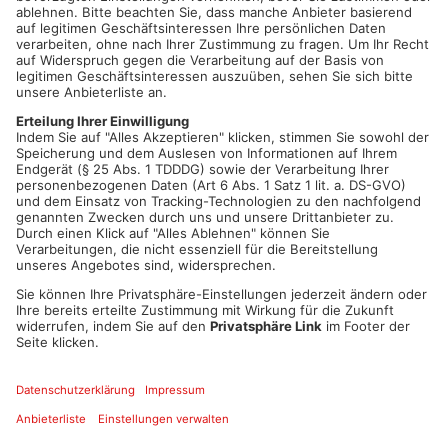
Außenfassaden soll noch im Frühjahr beendet sein.
„Das Schloss steht wie kein anderes Bauwerk für unsere Stadt
und das historische Kulturerbe der Region. Es ist als
Renaissancebau, der kurz vor dem 30jährigen Krieg
fertiggestellt wurde, ein Denkmal von europäischem Rang. Mit
der umfangreichen Sanierung wird das Denkmal mit seinen
vielfältigen Nutzungen nachhaltig für die Zukunft gesichert.“ so
der Landtagsabgeordnete, Winfried Bausback. Martina Fehlner,
die in der letzten Legislaturperiode des Landtags Mitglied im
Ausschuss Wissenschaft und Kunst war, freut sich über die
jetzt beschlossenen Zuschüsse: „Es ist wichtig, dass die
Sanierung des Schlosses nun zügig weiter vorangehen kann.“
Das Schloss Johannisburg wurde zwischen 1605 und 1614 in
Aschaffenburg am Main errichtet und gehört zu den
bedeutendsten Renaissance-Schlossbauten Deutschlands.
Quelle: Martina Fehlner und Prof. Dr. Winfried Bausback
Artikel teilen