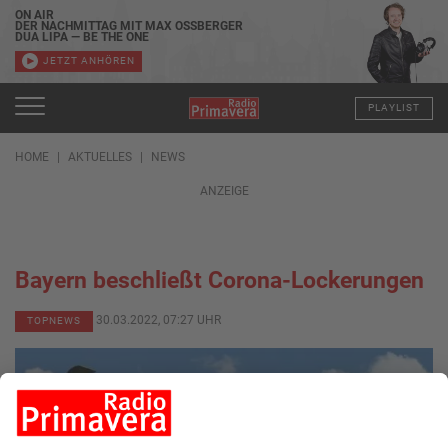
ON AIR
DER NACHMITTAG MIT MAX OSSBERGER
DUA LIPA — BE THE ONE
JETZT ANHÖREN
PLAYLIST
HOME
AKTUELLES
NEWS
ANZEIGE
Bayern beschließt Corona-Lockerungen
30.03.2022, 07:27 UHR
TOPNEWS