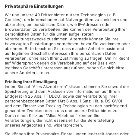
BAYER. UNTERMAIN.
Auch im bayerischen Teil des
Primaveralandes fallen am Wochenende die meisten Corona-
Beschränkungen weg. Das Söder-Kabinett beließ es bei
Empfehlungen, wie zuvor schon die hessische
Landesregierung. Damit bleiben den Grenzgängern im
Primaveraland künftig Regel-Unterschiede erspart. Maske
tragen ist ab dem Wochenende nur noch in Kliniken,
Pflegeeinrichtungen, sowie in Bussen und Bahnen
vorgeschrieben.