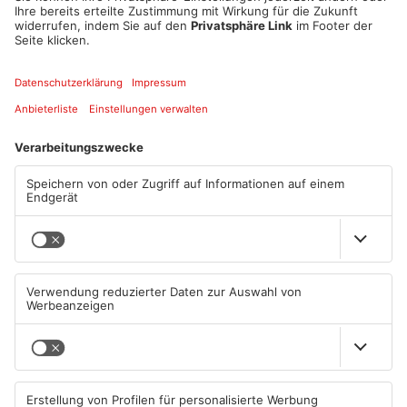
Mehr zum Thema
Kollege Max Zahl berichtet:
00:24
PLAY
MUTE
Artikel teilen
ANZEIGE