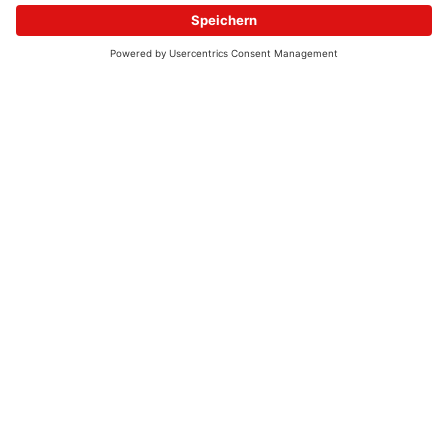
© 2026 - UKW-Frequenzen 100,4 & 99,4 & 90,8 | DAB+ | Alexa
Allgemeine Kontaktnummer
06021 – 38 83 0