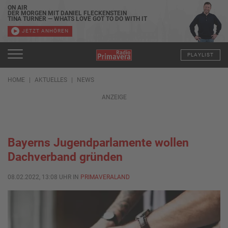
ON AIR
DER MORGEN MIT DANIEL FLECKENSTEIN
TINA TURNER — WHATS LOVE GOT TO DO WITH IT
JETZT ANHÖREN
PLAYLIST
HOME
AKTUELLES
NEWS
ANZEIGE
Bayerns Jugendparlamente wollen
Dachverband gründen
08.02.2022, 13:08 UHR IN
PRIMAVERALAND