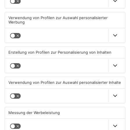
Müll wird in Kreisen
Schwimmbäder im
Aschaffenburg und
Primaveraland weisen teils
Miltenberg früher abgeholt
erhebliche Mängel auf
07.08.2026, 09:25 UHR IN
06.08.2026, 06:37 UHR IN
PRIMAVERALAND
PRIMAVERALAND
TOPNEWS
TOPNEWS
Waldbrandgefahr im
Brände in Seligenstadt,