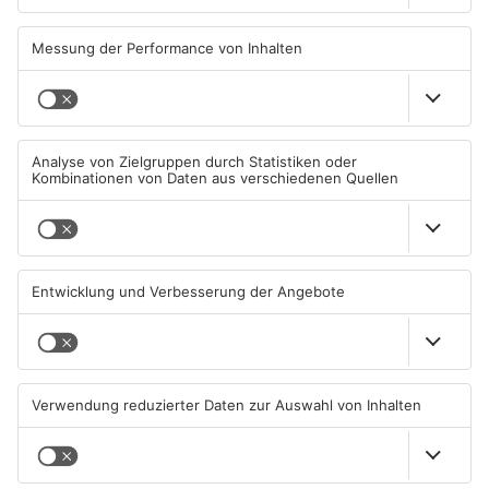
Primaveraland bleibt
Waldaschaff und zwischen
weiterhin sehr hoch
Hanau und Kahl
06.08.2026, 06:34 UHR IN
05.08.2026, 06:36 UHR IN
PRIMAVERALAND
PRIMAVERALAND
TOPNEWS
Gewässer im Primaveraland
Kliniken im Primaveraland
leiden unter Trockenheit
melden mehr Patienten
durch Hitze
04.08.2026, 15:07 UHR IN
04.08.2026, 07:50 UHR IN
PRIMAVERALAND
PRIMAVERALAND