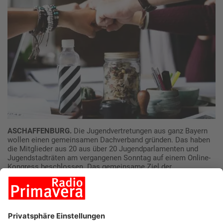
ASCHAFFENBURG.
Die Jugendvertretungen aus ganz Bayern
wollen einen gemeinsamen Dachverband gründen. Das haben
die Mitglieder aus 20 aus über 20 Jugendparlamenten und
Jugendstadträten am vergangenen Sonntag auf einem Online-
Kongress beschlossen. Das gemeinsame Ziel der
Vertretungen ist es, sich im Sinne junger Menschen zu
engagieren und Interessen sowie politische Ideen von
Jugendlichen in den kommunalen Politikprozess einzubringen.
Durch den Dachverband sollen landesweite Projekte und
Kooperationen entstehen und die Beteiligung der Jugendlichen
gestärkt werden.