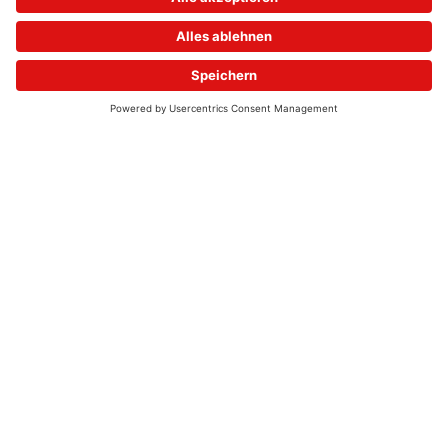
© 2026 - UKW-Frequenzen 100,4 & 99,4 & 90,8 | DAB+ | Alexa