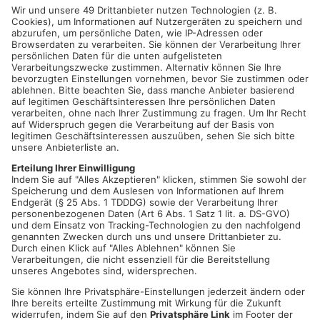
Da die Interessen junger Menschen oft über das hinaus gehen,
was auf kommunaler Ebene geschaffen wird, soll eine
landesweite Vernetzung mehr Möglichkeiten geben und jeder
einzelnen Jugendvertretung damit einen Mehrwert bieten.
Neben dem übergeordneten Ziel der Dachverbandsgründung
stand vor allem das gegenseitige Kennenlernen und der
Austausch im Vordergrund des etwa dreistündigen
Kongresses. Laufende Projekte aus allen Jugendvertretungen
wurden vorgestellt: Skateplätze, Menstruationsartikelspender,
einen Jugendpreis und sogar eine Beachbar haben die
Jugendvertretungen beispielsweise in ihren Regionen bereits
angestoßen.
Ziel eines möglichen Dachverbandes soll sein, noch mehr
Jugendvertretungen zu vernetzen, beziehungsweise in weiteren
Städten Initiativen zum Aufbau von Beteiligungsformen zu
unterstützen. „Wir setzen es uns zum Ziel, ein ausgedehntes
Netzwerk in ganz Bayern, also über alle Regionen hinweg zu
etablieren und mit dem Zusammenschluss all unserer
Beteiligungsformen vor allem einander bei inhaltlichen und
politischen Initiativen zu unterstützen.“, heißt es in einer
Absichtserklärung, die alle beteiligten Vertreter*innen am Ende
des Kongresses unterzeichneten. Für Aschaffenburg war die
JuPa-Öffentlichkeitsbeauftragte Johanna Flaton dabei.