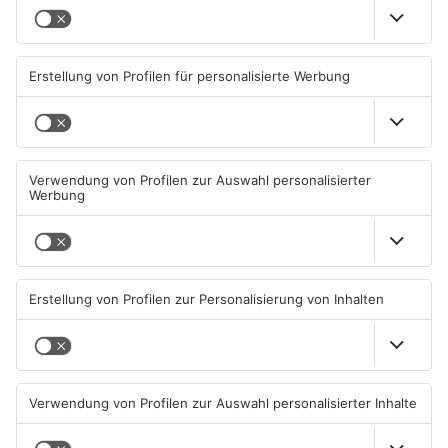
Primaveraland
TOPNEWS
Müll wird in Kreisen
Schwimmbäder im
Aschaffenburg und
Primaveraland weisen teils
Miltenberg früher abgeholt
erhebliche Mängel auf
07.08.2026, 09:25 UHR IN
06.08.2026, 06:37 UHR IN
PRIMAVERALAND
PRIMAVERALAND
TOPNEWS
TOPNEWS