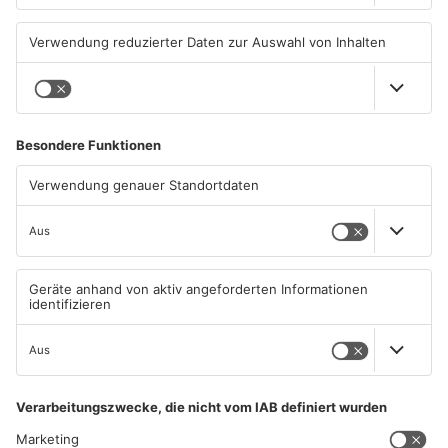
Gewässer im Primaveraland
Kliniken im Primaveraland
leiden unter Trockenheit
melden mehr Patienten
durch Hitze
04.08.2026, 15:07 UHR IN
04.08.2026, 07:50 UHR IN
PRIMAVERALAND
PRIMAVERALAND