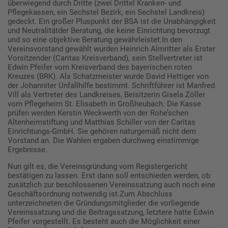
überwiegend durch Dritte (zwei Drittel Kranken- und
Pflegekassen, ein Sechstel Bezirk, ein Sechstel Landkreis)
gedeckt. Ein großer Pluspunkt der BSA ist die Unabhängigkeit
und Neutralitätder Beratung, die keine Einrichtung bevorzugt
und so eine objektive Beratung gewährleistet.In den
Vereinsvorstand gewählt wurden Heinrich Almritter als Erster
Vorsitzender (Caritas Kreisverband), sein Stellvertreter ist
Edwin Pfeifer vom Kreisverband des bayerischen roten
Kreuzes (BRK). Als Schatzmeister wurde David Hettiger von
der Johanniter Unfallhilfe bestimmt. Schriftführer ist Manfred
Vill als Vertreter des Landkreises, Beisitzerin Gisela Zöller
vom Pflegeheim St. Elisabeth in Großheubach. Die Kasse
prüfen werden Kerstin Weckwerth von der Rohe’schen
Altenheimstiftung und Matthias Schiller von der Caritas
Einrichtungs-GmbH. Sie gehören naturgemäß nicht dem
Vorstand an. Die Wahlen ergaben durchweg einstimmige
Ergebnisse.
Nun gilt es, die Vereinsgründung vom Registergericht
bestätigen zu lassen. Erst dann soll entschieden werden, ob
zusätzlich zur beschlossenen Vereinssatzung auch noch eine
Geschäftsordnung notwendig ist.Zum Abschluss
unterzeichneten die Gründungsmitglieder die vorliegende
Vereinssatzung und die Beitragssatzung, letztere hatte Edwin
Pfeifer vorgestellt. Es besteht auch die Möglichkeit einer