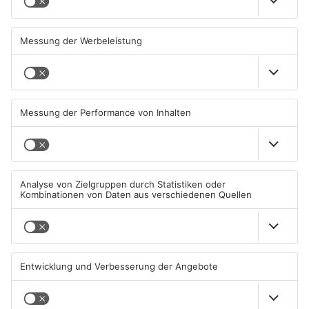
Waldbrandgefahr im
Brände in Seligenstadt,
Primaveraland bleibt
Waldaschaff und zwischen
weiterhin sehr hoch
Hanau und Kahl
06.08.2026, 06:34 UHR IN
05.08.2026, 06:36 UHR IN
PRIMAVERALAND
PRIMAVERALAND
TOPNEWS