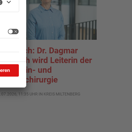
rlenbach: Dr. Dagmar
ohlbach wird Leiterin der
llgemein- und
iszeralchirurgie
.07.2026, 11:35 UHR IN KREIS MILTENBERG