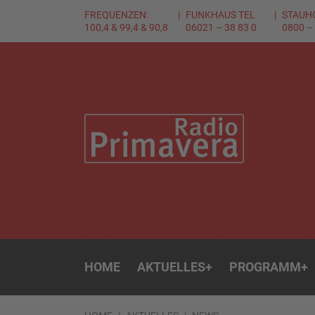
FREQUENZEN:
FUNKHAUS TEL
STAUH
100,4 & 99,4 & 90,8
06021 – 38 83 0
0800 –
HOME
AKTUELLES
+
PROGRAMM
+