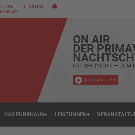
OTLINE
KONTAKT
 66 66 400
ON AIR
DER PRIMA
NACHTSC
PET SHOP BOYS — DOMI
JETZT ANHÖREN
DAS FUNKHAUS
+
LEISTUNGEN
+
VERANSTALTU