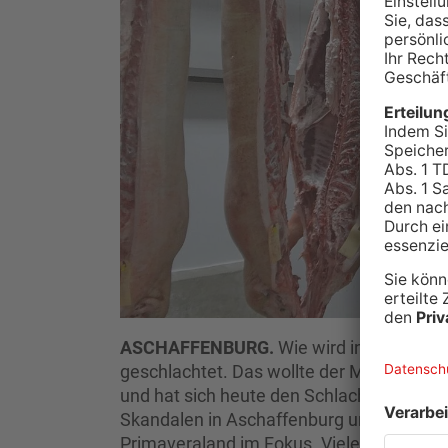
ASCHAFFENBURG.
Wie wird in einem m
geschlachtet. Das wollte der Miltenberge
und hat sich heute den Schlachthof in 
Skandalen in Aschaffenburg und Eschau s
Primaveraland im Fokus. Viele Metzgereie