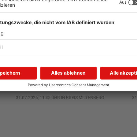
Autofahrerin mit drei
E
Promille in Eichenbühl
S
gestoppt
A
V
31.07.2026, 11:45 UHR IN KREIS MILTENBERG
31