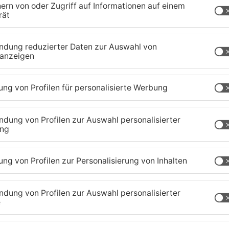
ck. Als kleine Metzgerei in Weilbach gestartet
nen modernen Schlachtbetrieb aufgebaut. Die
htung garantieren. Und sie soll transparent sein,
mavera-Gespräch betont. Auch er hat die Videos
Sein Fazit: Da kann man schon Vegetarier
tenberg