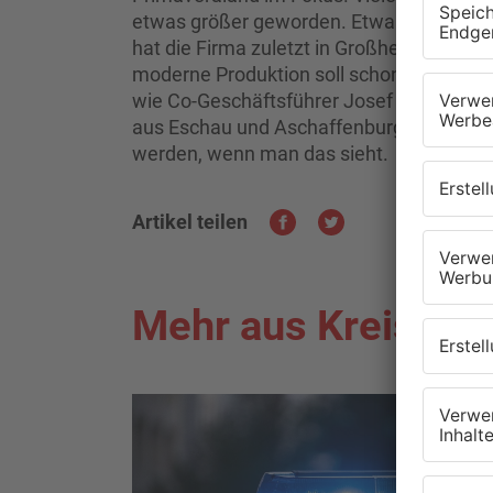
etwas größer geworden. Etwa Heigel und E
hat die Firma zuletzt in Großheubach ei
moderne Produktion soll schonende Schlac
wie Co-Geschäftsführer Josef Eck im Pri
aus Eschau und Aschaffenburg gesehen. 
werden, wenn man das sieht.
Artikel teilen
Mehr aus Kreis Mil