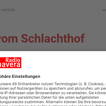
ANZEIGE
A
vom Schlachthof