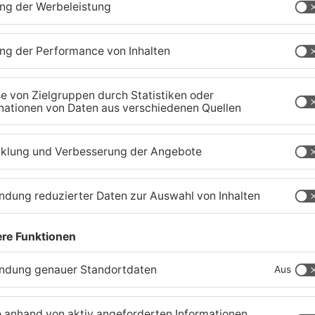
r
Zustand des Faulbacher
S
Gemeindewaldes soll
T
erfasst werden
M
04.08.2026, 06:33 UHR IN KREIS MILTENBERG
01