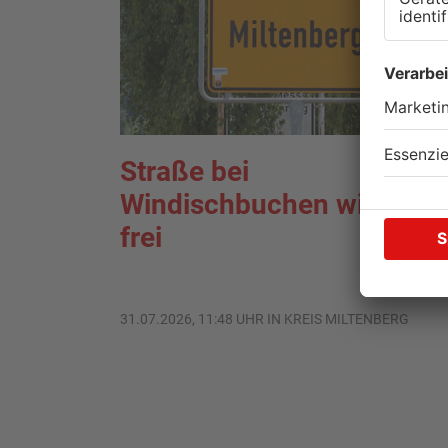
Straße bei
Windischbuchen wieder
frei
31.07.2026, 11:48 UHR IN KREIS MILTENBERG