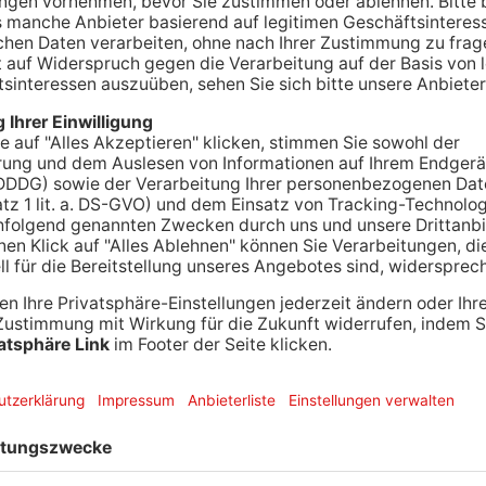
odernen Schlachthof im Primaveraland
r Kreisausschuss Wirtschaft und Touristik wissen
Großheubach angesehen. Nach den Schlachthof-
tehen die verbliebenen Fleischereibetriebe im
n schlachten noch selbst. Einige sind auch schon