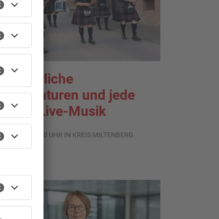
ommerliche
emperaturen und jede
enge Live-Musik
.08.2026, 21:20 UHR IN KREIS MILTENBERG