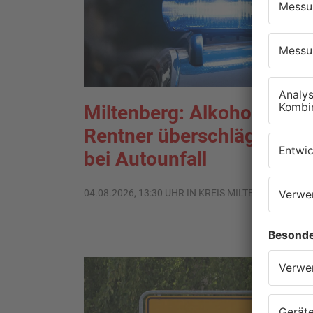
Miltenberg: Alkoholisierte
Rentner überschlägt sich
bei Autounfall
04.08.2026, 13:30 UHR IN KREIS MILTENBERG