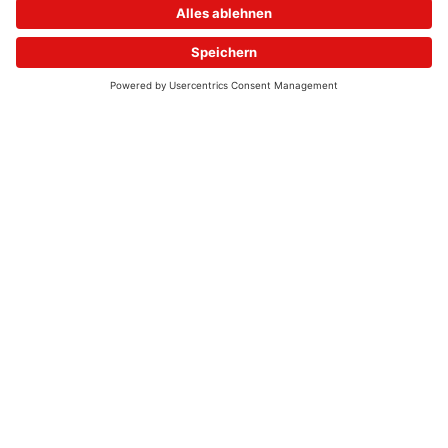
© 2026 - UKW-Frequenzen 100,4 & 99,4 & 90,8 | DAB+ | Alexa
Allgemeine Kontaktnummer