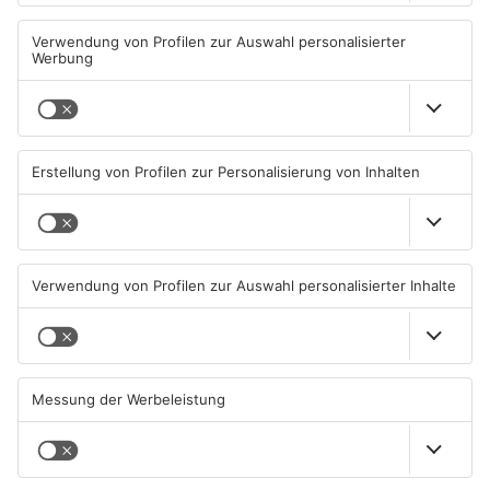
Schwimmbäder im
Waldbrandgefahr im
Primaveraland weisen teils
Primaveraland bleibt
erhebliche Mängel auf
weiterhin sehr hoch
06.08.2026, 06:37 UHR IN
06.08.2026, 06:34 UHR IN
PRIMAVERALAND
PRIMAVERALAND
TOPNEWS
Brände in Seligenstadt,
Gewässer im Primaveraland
Waldaschaff und zwischen
leiden unter Trockenheit