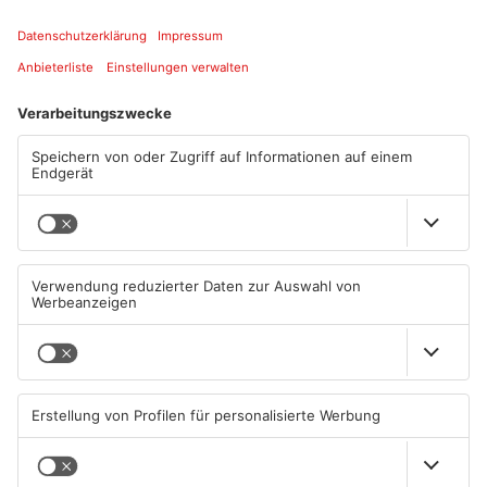
nicht zu signalisieren.
Artikel teilen
ANZEIGE
Mehr aus
Primaveraland
TOPNEWS
TOPNEWS