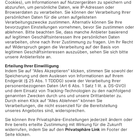
Wer hat in den relevanten Zeiträumen Verdächtiges
beobachtet?
Wer hat möglicherweise in den Bereichen um die Tatorte
verdächtige Personen oder Fahrzeuge gesehen?
Wer kann sonst sachdienliche Hinweise geben, die zur
Aufklärung der Fälle beitragen?
Hinweise nimmt die Kriminalpolizei Aschaffenburg unter der
Telefonnummer 06021/857-1733 entgegen.
Verhaltenstipps der Polizei
Die unterfränkische Polizei gibt im Zusammenhang mit den
Einbrüchen nochmals wichtige Verhaltenstipps:
Verschließen Sie Fenster, Balkon- und Terrassentüren
auch bei kurzer Abwesenheit.
Gekippte Fenster sind offene Fenster und für Einbrecher
leicht zu öffnen.
Schließen Sie Türen immer doppelt ab, auch wenn Sie
nur kurzzeitig weg sind.
Deponieren Sie Ihren Schlüssel niemals draußen –
Einbrecher kennen jedes Versteck.
Rollläden sollten nachts und nach Möglichkeit nicht
tagsüber geschlossen werden, um Ihre Abwesenheit