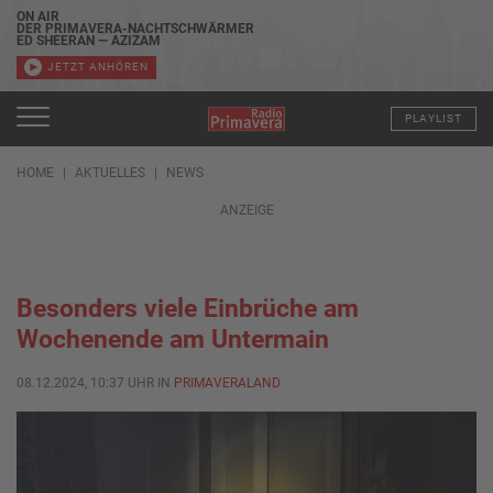
ON AIR
DER PRIMAVERA-NACHTSCHWÄRMER
ED SHEERAN — AZIZAM
JETZT ANHÖREN
PLAYLIST
HOME
AKTUELLES
NEWS
ANZEIGE
Besonders viele Einbrüche am
Wochenende am Untermain
08.12.2024, 10:37 UHR IN
PRIMAVERALAND