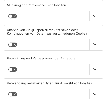
Hanau und Kahl
05.08.2026, 06:36 UHR IN
04.08.2026, 15:07 UHR IN
PRIMAVERALAND
PRIMAVERALAND
TOPNEWS
Kliniken im Primaveraland
Schüsse in Langenselbold,
melden mehr Patienten
Gelnhausen, Linsengericht
durch Hitze
und Miltenberg
04.08.2026, 07:50 UHR IN
03.08.2026, 13:00 UHR IN
PRIMAVERALAND
PRIMAVERALAND