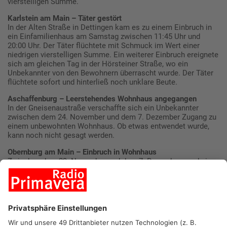
vierstelligen Summe.
Karlstein am Main – Täter gestört
In der Alten Straße in Dettingen kam es zu einem Einbruch in
ein Einfamilienhaus am Samstag zwischen 11:45 Uhr und
20:00 Uhr. Der Täter flüchtete mit Schmuck im Wert einer
niedrigen vierstelligen Summe. Ein weiterer Einbruch ereignete
sich am gleichen Tag in der Hörsteiner Straße, wo ein
Unbekannter von den Bewohnern überrascht wurde. Der Täter
flüchtete sofort und hinterließ noch unklare Beute.
Aschaffenburg – Leerstehendes Wohnhaus angegangen
In der Gneisenaustraße verschaffte sich ein Unbekannter
zwischen dem 24. November und dem 7. Dezember Zugang zu
einem unbewohnten Wohnhaus. Ob etwas entwendet wurde,
kann noch nicht gesagt werden.
Obernburg am Main – Einbruch in Wohnhaus
Zwischen dem 29. November und dem 7. Dezember wurde in
die Siegfriedstraße eingebrochen. Der Täter stieg während der
Abwesenheit der Bewohner über ein Fenster in das Gebäude
ein. Auch hier ist die Höhe der Beute noch nicht bekannt.
Kriminalpolizei bittet um Hinweise
Die Kriminalpolizei Aschaffenburg bittet nun um Hinweise aus
der Bevölkerung: