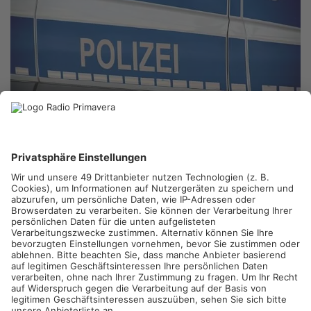
GELNHAUSEN.
Am Samstagmorgen hat ein Unbekannter in
Gelnhausen eine Tankstelle überfallen. Nach Angaben der
Polizei bedrohte der Täter einen Angestellten mit einer Waffe.
Nach der Tat konnte er unerkannt fliehen.
Polizei bittet um Hinweise
Die Ermittler suchen nun nach Zeugen, die den Überfall
beobachtet haben oder Hinweise zum Täter geben können.
Wer verdächtige Personen oder Fahrzeuge in der Nähe der
Tankstelle gesehen hat, wird gebeten, sich bei der Polizei zu
melden.