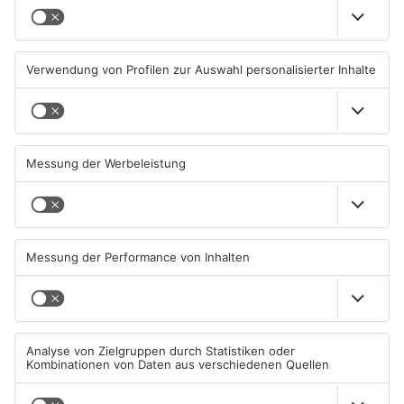
Ausstellung in Bruchköbel
Wohnhausbrand in Maintal:
zum Thema "Wasser im
Zwei Menschen verletzt
Klimawandel"
07.08.2026, 05:00 UHR IN MAIN-
06.08.2026, 15:42 UHR IN MAIN-
KINZIG-KREIS
KINZIG-KREIS
Gute Nachrichten für Pendler
Wächtersbacher
im Main-Kinzig-Kreis und in
Schwimmbad bleibt heute
Hanau
geschlossen