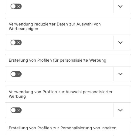
TOPNEWS
Mann schießt in Neuberg mit
Schwerer Unfall zwischen
Schreckschusswaffe auf
Langenselbolder Dreieck und
Busfahrer
Hanauer Kreuz
07.08.2026, 07:12 UHR IN MAIN-
07.08.2026, 07:07 UHR IN MAIN-
KINZIG-KREIS
KINZIG-KREIS