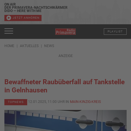
ON AIR
DER PRIMAVERA-NACHTSCHWÄRMER
DIDO — HERE WITH ME
JETZT ANHÖREN
PLAYLIST
HOME
AKTUELLES
NEWS
ANZEIGE
Bewaffneter Raubüberfall auf Tankstelle
in Gelnhausen
12.01.2025, 11:00 UHR IN
MAIN-KINZIG-KREIS
TOPNEWS