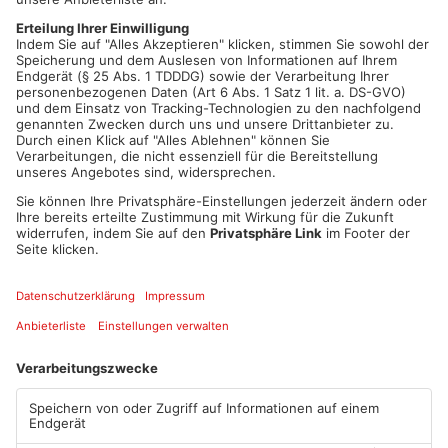
Der Täter war etwa 175 cm groß und soll circa 20 Jahre alt
gewesen sein. Bekleidet soll er mit einem weißen
Jogginganzug gewesen sein. Die Polizei fragt - Wer kann
sachdienliche Hinweise geben? Zeugen werden gebeten, sich
unter der Telefonnummer 06181 100-123 zu melden.
Artikel teilen
ANZEIGE
Mehr aus Main-
Kinzig-Kreis