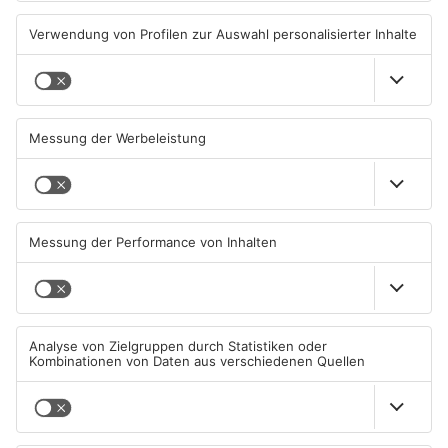
TOPNEWS
Gleisarbeiten sollen
Wo ist Selena Fröhlich aus
Feldbrand in Nidderau
Großkrotzenburg?
ausgelöst haben
31.07.2026, 06:25 UHR IN MAIN-
29.07.2026, 16:32 UHR IN MAIN-
KINZIG-KREIS
KINZIG-KREIS