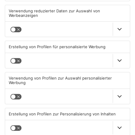
Hanau
06.08.2026, 15:42 UHR IN MAIN-
06.08.2026, 11:33 UHR IN MAIN-
KINZIG-KREIS
KINZIG-KREIS
TOPNEWS
Wächtersbacher
Neue Sperrungen rund um
Schwimmbad bleibt heute
Biebergemünd
geschlossen
05.08.2026, 07:31 UHR IN MAIN-
02.08.2026, 08:33 UHR IN MAIN-
KINZIG-KREIS
KINZIG-KREIS