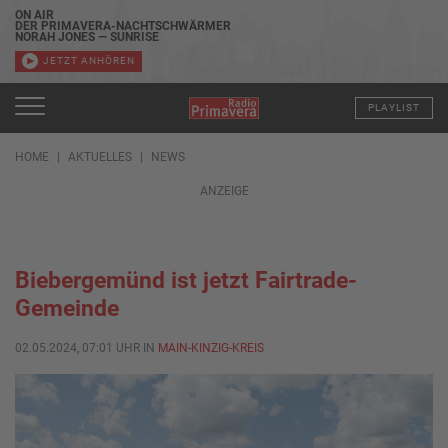
ON AIR
DER PRIMAVERA-NACHTSCHWÄRMER
NORAH JONES — SUNRISE
JETZT ANHÖREN
PLAYLIST
HOME
AKTUELLES
NEWS
ANZEIGE
Biebergemünd ist jetzt Fairtrade-
Gemeinde
02.05.2024, 07:01 UHR IN
MAIN-KINZIG-KREIS