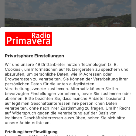
BIEBERGEMÜND.
Die Gemeinde Biebergemünd darf sich ab
sofort eine Fairtradegemeinde nennen. Heute wird auf dem
Rathausplatz die Auszeichnung überreicht. Die Gemeinde hatte
sich auf die Auszeichnung beworben – 860 Kommunen in ganz
Deutschland sind mittlerweile Fairtrade Kommunen. Ziel
dieser Orte ist es, fairen Handel auf kommunaler Ebene in
Politik, Vereinen und Wirtschaft zu unterstützen.
Artikel teilen