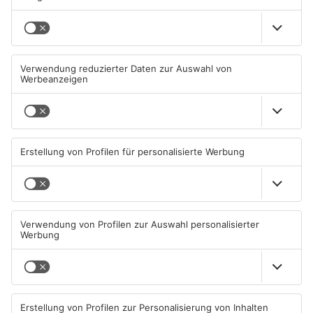
Mehr aus
Aschaffenburg
Kein Abschlussfeuerwerk
Zwei Fußgänger in
beim Alzenauer Stadtfest
Aschaffenburg von
wegen Trockenheit
Mercedes erfasst
07.08.2026, 08:15 UHR IN KREIS
07.08.2026, 07:52 UHR IN
ASCHAFFENBURG
ASCHAFFENBURG