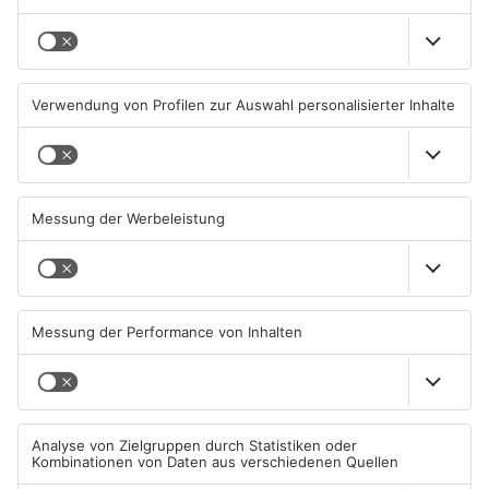
TOPNEWS
Neue Baugrundstücke für
Tante Enso übernimmt
junge Familien in
einzigen Supermarkt in
Heimbuchenthal?
Pflaumheim
06.08.2026, 11:39 UHR IN KREIS
06.08.2026, 05:30 UHR IN KREIS
ASCHAFFENBURG
ASCHAFFENBURG
TOPNEWS