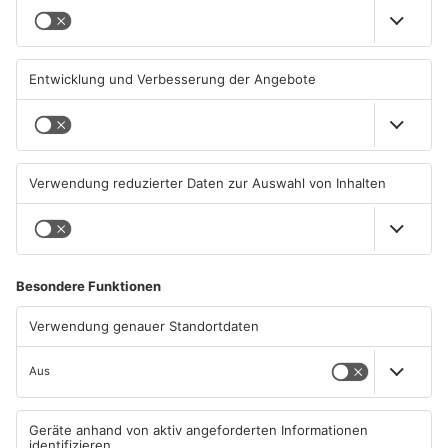
Große Baustelle in
Feuerwerk löst wohl Brand in
Aschaffenburger Innenstadt
Aschaffenburg-Schweinheim
beendet
aus
05.08.2026, 06:40 UHR IN
04.08.2026, 13:21 UHR IN
ASCHAFFENBURG
ASCHAFFENBURG