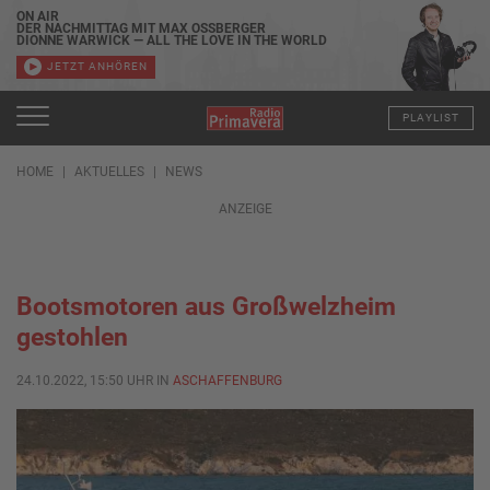
ON AIR
DER NACHMITTAG MIT MAX OSSBERGER
DIONNE WARWICK — ALL THE LOVE IN THE WORLD
JETZT ANHÖREN
PLAYLIST
HOME
AKTUELLES
NEWS
ANZEIGE
Bootsmotoren aus Großwelzheim
gestohlen
24.10.2022, 15:50 UHR IN
ASCHAFFENBURG