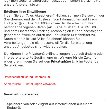
Sonntag entwendet haben. Die Polizeibeamten stellten bei der
Ortsbegehung fest, dass auch der Motor eines weiteren dort
verwahrten Bootes gestohlen worden ist.
Die Ermittlungen zum Tatgeschehen wie auch den noch
unbekannten Tätern hat inzwischen die Wasserschutzpolizei
übernommen und bittet mögliche Zeugen, sich zu melden.
Hinweise nimmt die Verkehrspolizeiinspektion Aschaffenburg-
Hösbach unter Tel. 06021/857-2530 entgegen.
Quelle: Polizei
Artikel teilen
ANZEIGE