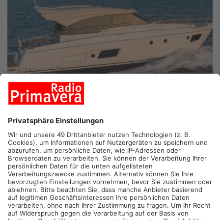
KARLSTEIN-GROSSWELZHEIM.
Die Polizei sucht nach
möglichen Zeugen eines Außenbordmotorendiebstahls, der
sich innerhalb der letzten Wochen zugetragen haben muss.
Der Besitzer eines Bootes, das auf dem eingezäunten Gelände
eines Wassersportclubs in Großwelzheim "An den
Hirtenäckern" abgestellt war, hat am Wochenende Anzeige
wegen Diebstahls des dazugehörigen Motors erstattet.
Die unbekannten Täter müssen den Bootsantrieb in der Zeit
zwischen Dienstag, den 04. Oktober, und dem gestrigen