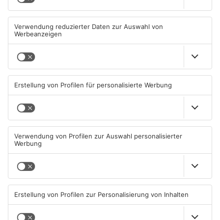
Wasserrohrbruch in
Einbruch ins Seligenstädter
Offenbach - mehrere Keller
Jugendzentrum scheitert
geflutet
08.08.2026, 23:30 UHR IN KREIS
06.08.2026, 13:56 UHR IN KREIS
OFFENBACH
OFFENBACH
Trinkwasserbrunnen in
Senior vor Offenbacher Bank
Obertshausen mit Keimen
abgelenkt und bestohlen
belastet