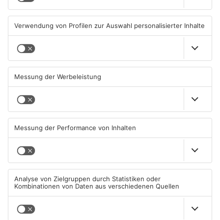
06.08.2026, 06:45 UHR IN KREIS
05.08.2026, 13:42 UHR IN KREIS
OFFENBACH
OFFENBACH
Igel verursacht
Hier brauchen Autofahrer in
Polizeieinsatz in Mühlheimer
Rodgau jetzt mehr Geduld
Supermarkt
04.08.2026, 07:54 UHR IN KREIS
04.08.2026, 06:47 UHR IN KREIS
OFFENBACH
OFFENBACH