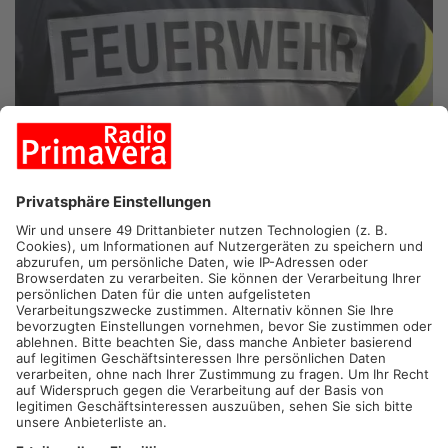
OBERTSHAUSEN.
Brand am Abend in Obertshausen – ein
Anwohner verletzte sich beim Sprung aus dem Fenster. Wie die
Polizei jetzt mitteilt, brannte es am Sonntagabend in einer
Wohnung innerhalb eines Mehrfamilienhauses. Das Feuer griff
schnell auf weitere Möbelstücke in der Wohnung über – die
Einsatzkräfte konnte den Brand schnell unter Kontrolle
bringen. Lediglich der Anwohner der Wohnung verletzte sich
leicht – alle weiteren Anwohner und deren Wohnungen blieben
unverletzt. Insgesamt entstand ein Sachschaden von 50.000
Euro.