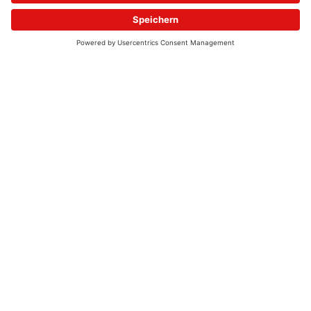
© 2026 - UKW-Frequenzen 100,4 & 99,4 & 90,8 | DAB+ | Alexa
Allgemeine Kontaktnummer
06021 – 38 83 0