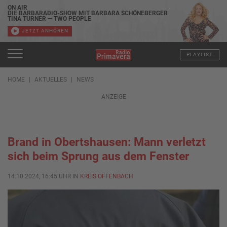
ON AIR
DIE BARBARADIO-SHOW MIT BARBARA SCHÖNEBERGER
TINA TURNER — TWO PEOPLE
JETZT ANHÖREN
PLAYLIST
HOME
AKTUELLES
NEWS
ANZEIGE
Brand in Obertshausen: Mann verletzt
sich beim Sprung aus dem Fenster
14.10.2024, 16:45 UHR IN
KREIS OFFENBACH