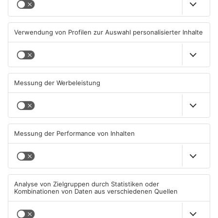
Wächtersbacher
Neue Sperrungen rund um
Schwimmbad bleibt heute
Biebergemünd
geschlossen
05.08.2026, 07:31 UHR IN MAIN-
02.08.2026, 08:33 UHR IN MAIN-
KINZIG-KREIS
KINZIG-KREIS
TOPNEWS
Gleisarbeiten sollen
Wo ist Selena Fröhlich aus
Feldbrand in Nidderau
Großkrotzenburg?
ausgelöst haben
31.07.2026, 06:25 UHR IN MAIN-
29.07.2026, 16:32 UHR IN MAIN-