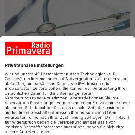
BRUCHKÖBEL.
In Bruchköbel soll der ärztliche
Bereitschaftsdienst geschlossen werden. Dagegen gibt es
jetzt deutlichen Widerstand aus der Politik. Im
Sozialausschuss der Stadt Bruchköbel haben FDP, Grüne, SPD
und CDU dazu einen gemeinsamen Dringlichkeitsantrag
eingebracht. Auch die Bürgermeister vom Main-Kinzig-Kreis
fordern die Kassenärztliche Vereinigung auf, ihre Entscheidung
zurückzunehmen. Der Bereitschaftsdienst wird nicht nur in
Bruchköbel genutzt, sondern auch von Menschen aus
umliegenden Kommunen. Die Politik befürchtet, dass sich die
medizinische Versorgung abends, nachts und am Wochenende