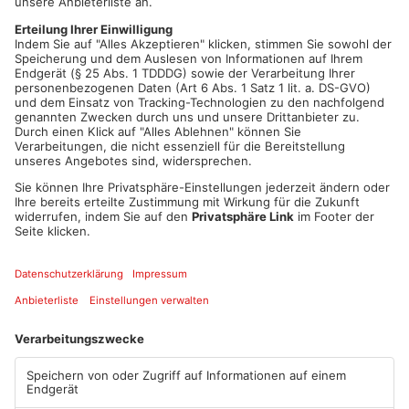
auch von den Behörden. Das größte Problem: für den See sind
sowohl die Stadt Hanau, Erlensee und Bruchköbel zuständig
sind. Das Ergebnis: Bürokratiechaos und unzufriedene Pächter.
Bürgermeisterin Braun leistet zwar einen Transparenzversuch,
kann aber auf die drängenden Fragen der Bürger nach
monatelangem Hin- und Her immer noch keine konkreten
Antworten auf direkt gestellte Fragen geben.
Artikel teilen
ANZEIGE
Mehr aus Main-
Kinzig-Kreis