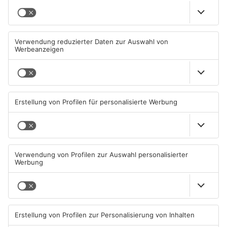
TOPNEWS
Mann schießt in Neuberg mit
Schwerer Unfall zwischen
Schreckschusswaffe auf
Langenselbolder Dreieck und
Busfahrer
Hanauer Kreuz
07.08.2026, 07:12 UHR IN MAIN-
07.08.2026, 07:07 UHR IN MAIN-
KINZIG-KREIS
KINZIG-KREIS