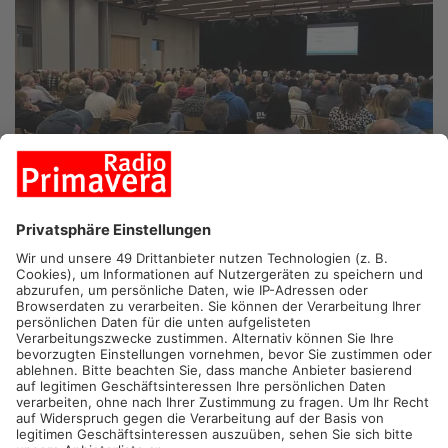
BRUCHKÖBEL.
Der Bruchköbeler Campinplatz-Konflikt geht
weiter. Daran konnte am Abend auch eine Info-Veranstaltung
im Stadthaus nichts wesentlich ändern.
Eigentlich hatte alles ganz friedlich mit einer Präsentation über
den aktuellen Stand zum Campingplatz angefangen. Das Fazit
nahm aber sichtlich alle im Raum mit. Knapp 6,5 Millionen
Euro werden gebraucht um die Sanierungsarbeiten am See zu
finanzieren und die Kommunalaufsicht lehnt einen Kredit strikt
ab. Außerdem ist der Brandschutz bei den Bauten
jahrzehntelang ignoriert worden, sowohl von Pächtern, als