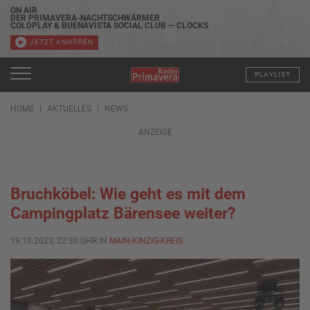
ON AIR
DER PRIMAVERA-NACHTSCHWÄRMER
COLDPLAY & BUENAVISTA SOCIAL CLUB — CLOCKS
JETZT ANHÖREN
PLAYLIST
HOME
AKTUELLES
NEWS
ANZEIGE
Bruchköbel: Wie geht es mit dem
Campingplatz Bärensee weiter?
19.10.2023, 22:30 UHR IN
MAIN-KINZIG-KREIS