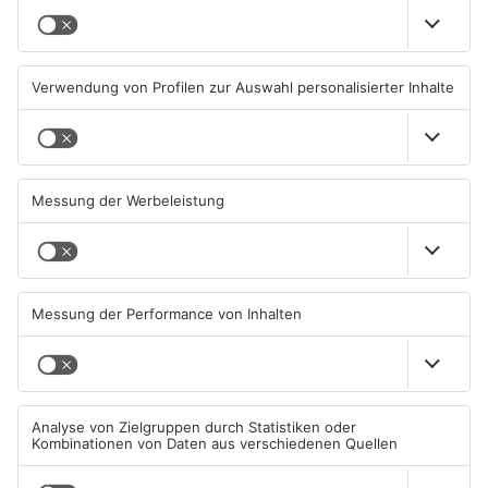
Ausstellung in Bruchköbel
Wohnhausbrand in Maintal:
zum Thema "Wasser im
Zwei Menschen verletzt
Klimawandel"
07.08.2026, 05:00 UHR IN MAIN-
06.08.2026, 15:42 UHR IN MAIN-
KINZIG-KREIS
KINZIG-KREIS
Gute Nachrichten für Pendler
Wächtersbacher
im Main-Kinzig-Kreis und in
Schwimmbad bleibt heute