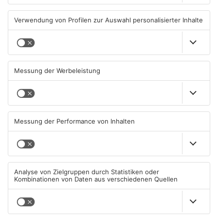
TOPNEWS
Gewässer im Primaveraland
Kliniken im Primaveraland
leiden unter Trockenheit
melden mehr Patienten
durch Hitze
04.08.2026, 15:07 UHR IN
04.08.2026, 07:50 UHR IN
PRIMAVERALAND
PRIMAVERALAND