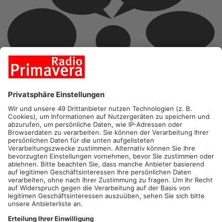
BRUCHKÖBEL.
In Bruchköbel findet heute Abend eine
Bürgerversammlung statt. Dabei wird es unter anderem um die
Aufreger-Themen Müllentsorgung und Raser sowie Knöllchen
gehen. Auch Digitalisierung und politische Beschlüsse werden
besprochen. Los geht’s um 19.30 Uhr im Bürgerhaus. Die
Versammlung findet unter der 3G-Regelung statt. Alle Bürger,
die teilnehmen, müssen geimpft, genesen oder getestet sein.
Artikel teilen