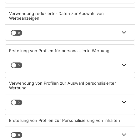
Müll wird in Kreisen
Schwimmbäder im
Aschaffenburg und
Primaveraland weisen teils
Miltenberg früher abgeholt
erhebliche Mängel auf
07.08.2026, 09:25 UHR IN
06.08.2026, 06:37 UHR IN
PRIMAVERALAND
PRIMAVERALAND
TOPNEWS
TOPNEWS
Waldbrandgefahr im
Brände in Seligenstadt,
Primaveraland bleibt
Waldaschaff und zwischen
weiterhin sehr hoch
Hanau und Kahl
06.08.2026, 06:34 UHR IN
05.08.2026, 06:36 UHR IN
PRIMAVERALAND
PRIMAVERALAND