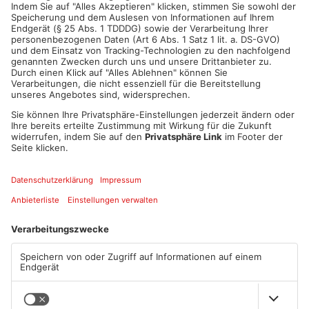
ANZEIGE
Mehr aus
Primaveraland
TOPNEWS