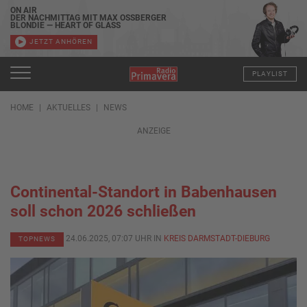
ON AIR
DER NACHMITTAG MIT MAX OSSBERGER
BLONDIE — HEART OF GLASS
JETZT ANHÖREN
PLAYLIST
HOME
AKTUELLES
NEWS
ANZEIGE
Continental-Standort in Babenhausen
soll schon 2026 schließen
24.06.2025, 07:07 UHR IN
KREIS DARMSTADT-DIEBURG
TOPNEWS