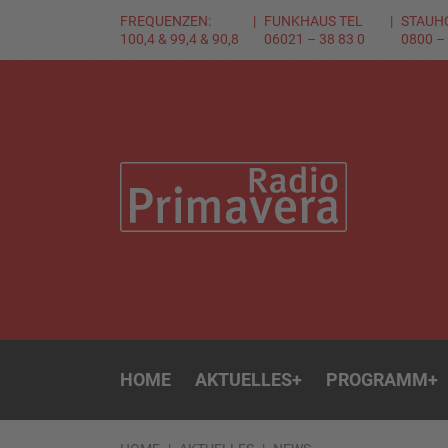
FREQUENZEN:
FUNKHAUS TEL
STAUH
100,4 & 99,4 & 90,8
06021 – 38 83 0
0800 –
HOME
AKTUELLES
+
PROGRAMM
+