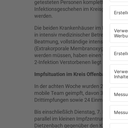
getesteten Personen komplett geschlosse
Infektionsgeschehen im Kreisgebiet festzu
werden.
Die beiden Krankenhäuser im Kreis verso
in intensiv medizinischer Betreuung – ent
Beatmung, vollständige intensivmedizin
(Extrakorporale Membranoxygenierung). 
werden müssen, haben einen vollständige
2-Infektion Verstorbenen liegt weiter bei 
Impfsituation im Kreis Offenbach
In der achten Woche wurden 2.437 Mensc
mobile Team geimpft, davon 359 Erstimp
Drittimpfungen sowie 24 Einmalimpfunge
Bis einschließlich Dienstag, 7. Dezembe
parallel im kleinen Impfzentrum des Kre
Dietzenbach gegenüber den Kassen des 