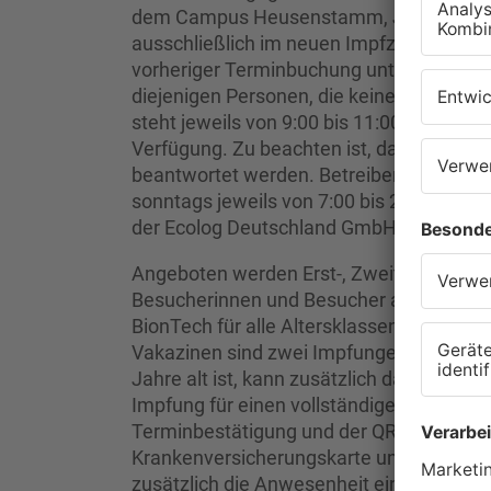
dem Campus Heusenstamm, Jahnstraße 6
ausschließlich im neuen Impfzentrum in 
vorheriger Terminbuchung unter
www.kre
diejenigen Personen, die keine Möglichkei
steht jeweils von 9:00 bis 11:00 Uhr eine
Verfügung. Zu beachten ist, dass an dies
beantwortet werden. Betreiber des Imp
sonntags jeweils von 7:00 bis 22:00 Uhr ge
der Ecolog Deutschland GmbH.
Angeboten werden Erst-, Zweit- und Drit
Besucherinnen und Besucher ab zwölf Jah
BionTech für alle Altersklassen und Moder
Vakazinen sind zwei Impfungen für einen
Jahre alt ist, kann zusätzlich das Präpa
Impfung für einen vollständigen Impfschu
Terminbestätigung und der QR-Code, ein
Krankenversicherungskarte und der Impf
zusätzlich die Anwesenheit eines Erziehu