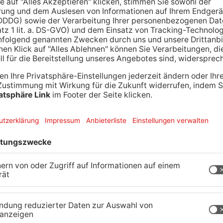
 weitreichendere Schutzmaßnahmen sind. Die
, wie viele Personen je 100.000 Einwohner in den
Corona-Erkrankung im Krankenhaus neu
67. 322 Intensivbetten in Hessen sind mit COVID-
fe 1 des hessischen Eskalationskonzepts in Kraft.
ierung sind am Sonntag, 5. Dezember 2021,
eten.
tsamt 377 Neuinfektionen registriert, die sich
eilen – Dietzenbach (32 Neuinfizierte), Dreieich
usenstamm (28), Langen (37), Mainhausen (15),
shausen (15), Rodgau (38), Rödermark (35) und
genen 14 Tage wurden 2.300 Menschen im Kreis
sonen im Kreis Offenbach, bei denen das Corona-
chgewiesen wurde, liegt laut Robert Koch-
Inzidenz bei 310,8. Die Kindertagesstätte
Alte Schule“ in Rodgau mussten vom
mit positiv auf das Corona-Virus SARS-CoV-2