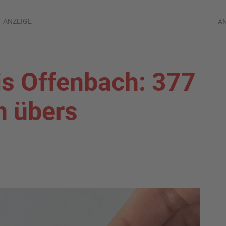
ANZEIGE
A
is Offenbach: 377
n übers