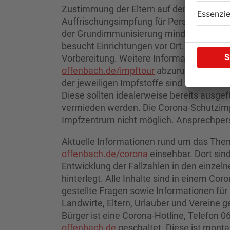
Zustimmung der Eltern auf dem Anamnese
Auffrischungsimpfung für Personen über 18
der Grundimmunisierung mindestens sec
besucht Einrichtungen vor Ort. Für die Im
Vorbereitung. Weitere Informationen zur 
offenbach.de/impftour
abzurufen. Weiter
der jeweiligen Impfstoffe sind unter
www.
Diese sollten idealerweise bereits ausge
vermieden werden. Die Corona-Schutzimpf
Impfzentrum nicht möglich. Ansprechperso
Aktuelle Informationen rund um das Them
offenbach.de/corona
einsehbar. Dort sin
Entwicklung der Fallzahlen in den einze
hinterlegt. Alle Inhalte sind in einem Co
gestellte Fragen sowie Informationen fü
Landwirte, Eltern, Urlauber und Vereine g
Bürger ist eine Corona-Hotline, Telefon 
offenbach.de
geschaltet. Diese ist montag