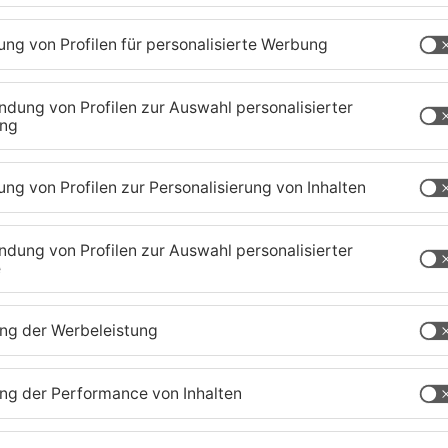
n werden. Es ist insgesamt ein diffuses
stellen. Hotspots können keine identifiziert
rgen derzeit 50 an COVID-19 Erkrankte, davon 12
weder in ICU High care (Monitoring, invasive
ische Therapiemöglichkeiten) oder ECMO
25 Personen, die im Krankenhaus behandelt
n Impfschutz. Die Zahl der nach einer SARS-CoV-
605.
hen im kleinen Impfzentrum und durch das
fungen, 202 Zweitimpfungen, 1.852
n.
r 2021, erfolgen die Corona-Schutzimpfungen noch
ises im Obergeschoss des Rathaus-Centers in
REWE-Marktes sowie im neuen Impfzentrum auf