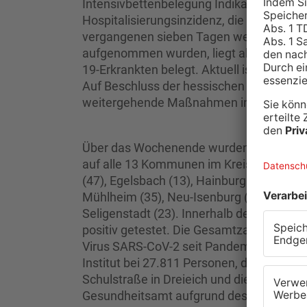
Intensivbettenbelegung Indikatoren für
Hospitalisierungsinzidenz, die beschreibt
vergangenen sieben Tagen wegen einer 
aufgenommen wurden, liegt aktuell bei 3,
19-Erkrankten belegt. Aktuell ist Warnstu
Auf Beschluss der hessischen Landesreg
weitergehende Maßnahmen in Kraft getr
Über das Wochenende wurden im Gesundhei
auf alle 13 Kommunen im Kreisgebiet vert
(47), Egelsbach (13), Hainburg (13), He
Mühlheim (35), Neu-Isenburg (46), Obert
Seligenstadt (23). Innerhalb der vergan
positiv getestet. Die Gesamtzahl der Per
Virus SARS-CoV-2 seit Pandemiebeginn na
Institut bei 27.811 Personen, die 7-Tage-
Schulstraße in Dreieich und die Kita 9 „
Gesundheitsamt aufgrund des Kontaktes 