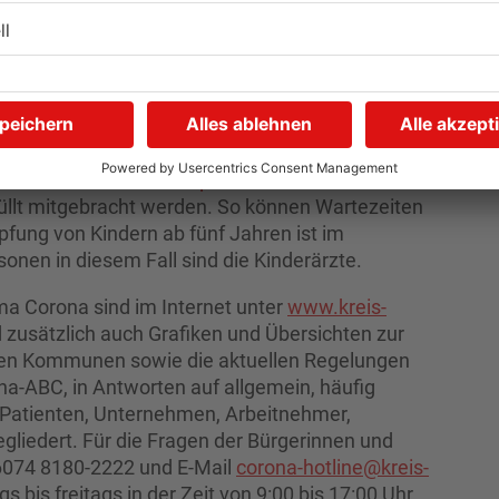
- und Einwilligungsbogen. Voraussetzung für die
 Jahren ist, dass seit der letzten Impfstoffdosis
hs Monate vergangen sind. Ein mobiles Impfteam
pftour sind aktuell neue Termine in der
Impftour sind unter
www.kreis-
e Informationen und auch die Aufklärungsbögen
kreis-offenbach.de/impfzentrum
abzurufen.
füllt mitgebracht werden. So können Wartezeiten
ung von Kindern ab fünf Jahren ist im
nen in diesem Fall sind die Kinderärzte.
a Corona sind im Internet unter
www.kreis-
d zusätzlich auch Grafiken und Übersichten zur
lnen Kommunen sowie die aktuellen Regelungen
rona-ABC, in Antworten auf allgemein, häufig
r Patienten, Unternehmen, Arbeitnehmer,
egliedert. Für die Fragen der Bürgerinnen und
06074 8180-2222 und E-Mail
corona-hotline@kreis-
s bis freitags in der Zeit von 9:00 bis 17:00 Uhr