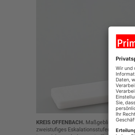
KREIS OFFENBACH.
Maßgeblich für die B
zweistufiges Eskalationsstufenkonzept, i