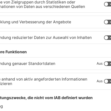
4. Ab Mittwoch, 8. Dezember 2021, wird
Heusenstamm geimpft. Eine Impfung ist nur mit
is-offenbach.de/impfzentrum
möglich. Für
t haben, im Internet einen Termin zu vereinbaren,
 Telefonhotline unter 0211 41873137 zur
er Hotline keine Fragen rund ums Impfen
fzentrums in Heusenstamm, das montags bis
öffnet hat, ist EcoCare, die Healthcare Division
t- sowie Einmalimpfungen. Geimpft werden
ren. Es stehen drei Impfstoffe zur Verfügung:
na für alle ab 30 Jahren. Mit diesen beiden
 vollständigen Impfschutz notwendig. Wer über 18
rat von Johnson & Johnson wählen, mit dem eine
tz ausreicht. Mitzubringen sind die
 Ausweisdokument sowie falls vorhanden die
pass. Kinder und Jugendliche benötigen
ngsberechtigten bei der Impfung oder die