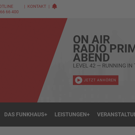
OTLINE
KONTAKT
 66 66 400
ON AIR
RADIO PRI
ABEND
LEVEL 42 — RUNNING IN
JETZT ANHÖREN
DAS FUNKHAUS
+
LEISTUNGEN
+
VERANSTALTU