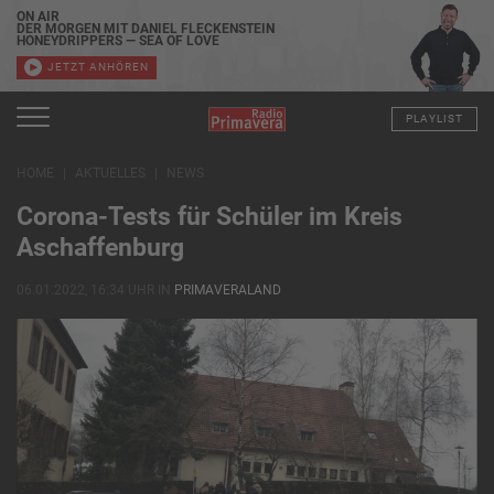
ON AIR
DER MORGEN MIT DANIEL FLECKENSTEIN
HONEYDRIPPERS — SEA OF LOVE
JETZT ANHÖREN
PLAYLIST
HOME
AKTUELLES
NEWS
Corona-Tests für Schüler im Kreis
Aschaffenburg
06.01.2022, 16:34 UHR IN
PRIMAVERALAND