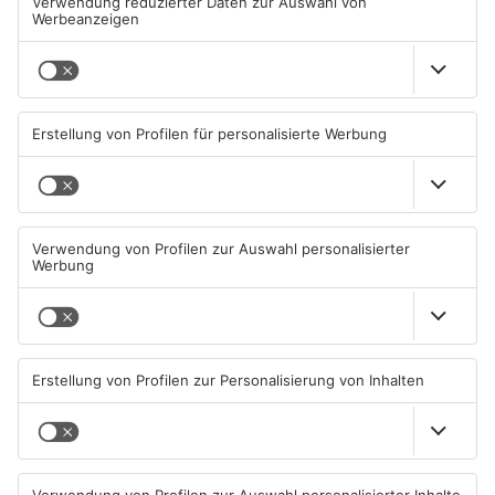
Brände in Seligenstadt,
Gewässer im Primaveraland
Waldaschaff und zwischen
leiden unter Trockenheit
Hanau und Kahl
05.08.2026, 06:36 UHR IN
04.08.2026, 15:07 UHR IN
PRIMAVERALAND
PRIMAVERALAND
TOPNEWS