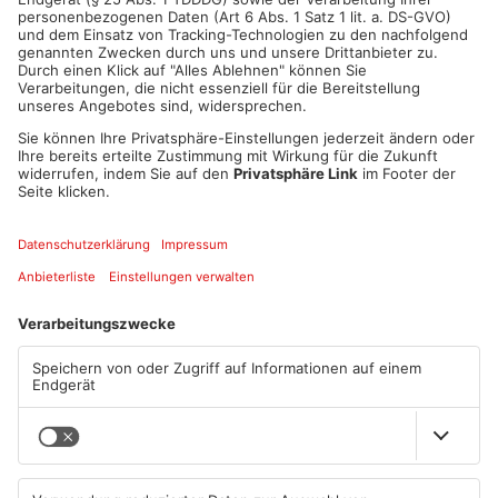
Mehr aus
Primaveraland
TOPNEWS
TOPNEWS
Schwimmbäder im
Waldbrandgefahr im
Primaveraland weisen teils
Primaveraland bleibt
erhebliche Mängel auf
weiterhin sehr hoch
06.08.2026, 06:37 UHR IN
06.08.2026, 06:34 UHR IN
PRIMAVERALAND
PRIMAVERALAND
TOPNEWS