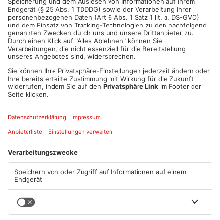
Artikel teilen
Mehr aus
Primaveraland
TOPNEWS
Müll wird in Kreisen
Schwimmbäder im
Aschaffenburg und
Primaveraland weisen teils
Miltenberg früher abgeholt
erhebliche Mängel auf
07.08.2026, 09:25 UHR IN
06.08.2026, 06:37 UHR IN
PRIMAVERALAND
PRIMAVERALAND