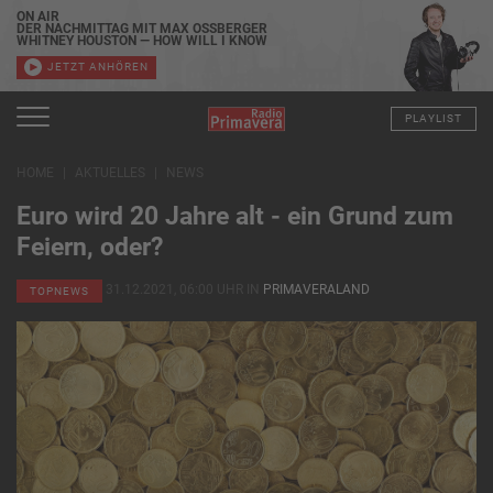
ON AIR
DER NACHMITTAG MIT MAX OSSBERGER
WHITNEY HOUSTON — HOW WILL I KNOW
JETZT ANHÖREN
PLAYLIST
HOME
AKTUELLES
NEWS
Euro wird 20 Jahre alt - ein Grund zum
Feiern, oder?
31.12.2021, 06:00 UHR IN
PRIMAVERALAND
TOPNEWS