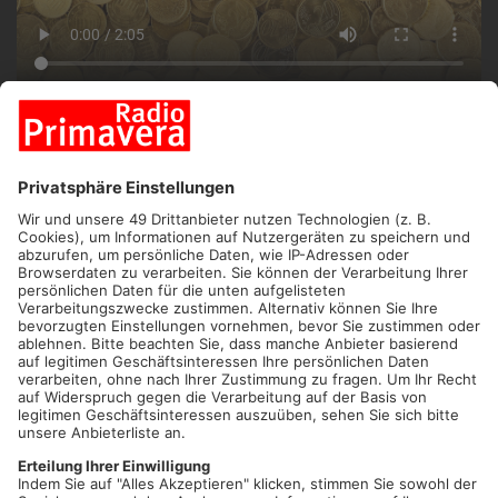
ANZEIGE
PRIMAVERALAND.
Morgen ist es so weit - Wir feiern
Jubiläum! 20 Jahre ist es jetzt schon her – Tschüss D-Mark,
hallo Euro! Damals erarbeitete sich die Währung schnell den
Ruf als „Teuro“. Wir haben uns im Primaveraland umgehört und
nach Ihrer Meinung zum Euro und zur guten alten D-Mark
gefragt.
Doch stimmt das überhaupt, dass durch den Euro alles teurer
geworden ist? Oder ist das nur ein Mythos? Auch sind noch
zahlreiche Münzen im Umlauf. Laut dem Vorstand der
Raiffeisen-Volksbank Aschaffenburg, Claus Jäger, sollte man
mit den alten Pfennigen und Scheinen etwas anfangen. Das
vollständige Experteninterview sehen Sie im Clip.