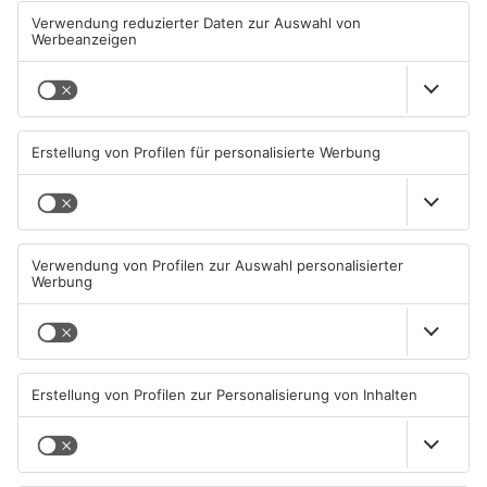
TOPNEWS
TOPNEWS
Waldbrandgefahr im
Brände in Seligenstadt,
Primaveraland bleibt
Waldaschaff und zwischen
weiterhin sehr hoch
Hanau und Kahl
06.08.2026, 06:34 UHR IN
05.08.2026, 06:36 UHR IN
PRIMAVERALAND
PRIMAVERALAND
TOPNEWS